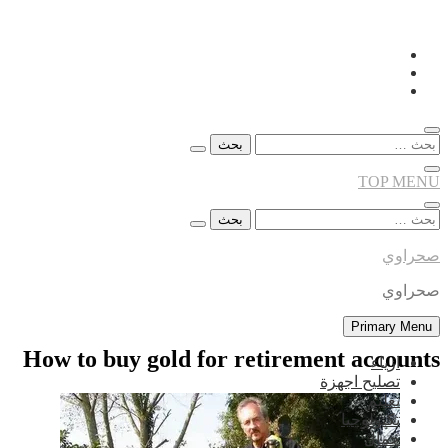
Skip
to
content
البحث
عن:
TOP MENU
البحث
عن:
صحراوي
صحراوي
Primary Menu
How to buy gold for retirement accounts
ازياء
تصليح اجهزة
تعليم
تكنولوجيا
جمال