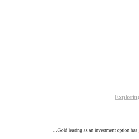
Exploring
o
Explorin
th
Pro
Gold leasing as an investment option has g
an
Con