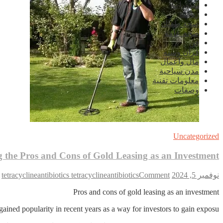
ديكورات
رياضة
صحة طفلك
صحة عامة
فن
قرآن وسنة
مال واعمال
مدن سياحية
معلومات تقنية
وصفات
Uncategorized
 the Pros and Cons of Gold Leasing as an Investment
n
نوفمبر 5, 2024
Comment
tetracyclineantibiotics tetracyclineantibiotics
g
e
Pros and cons of gold leasing as an investment
s
ained popularity in recent years as a way for investors to gain exposu…
d
s