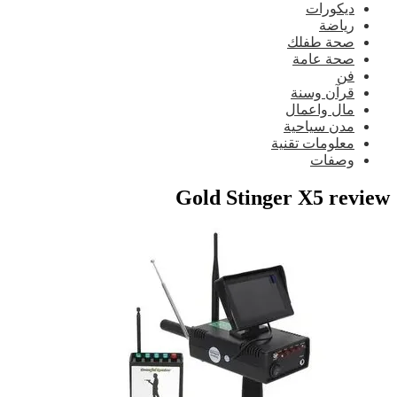
ديكورات
رياضة
صحة طفلك
صحة عامة
فن
قرآن وسنة
مال واعمال
مدن سياحية
معلومات تقنية
وصفات
Gold Stinger X5 review