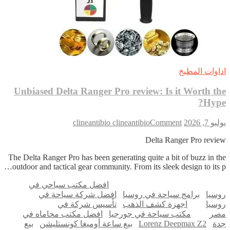
اداوات المطبخ
Unbiased Delta Ranger Pro review: Is it Worth the
Hype?
on
يوليو 7, 2026
Comment
clineantibio clineantibio
Unbiased
Delta
Delta Ranger Pro review
Ranger
The Delta Ranger Pro has been generating quite a bit of buzz in the
Pro
outdoor and tactical gear community. From its sleek design to its p…
review:
Is
افضل مكتب سياحي في
it
روسيا
برامج سياحة في روسيا
افضل شركة سياحة في
Worth
روسيا
اجهزة كشف الذهب
تأسيس شركة في
the
مصر
مكتب سياحة في جورجيا
Hype?
افضل مكتب محاماه في
جدة
Lorenz Deepmax Z2
بيع ساعة أوميغا كونستليشن
بيع