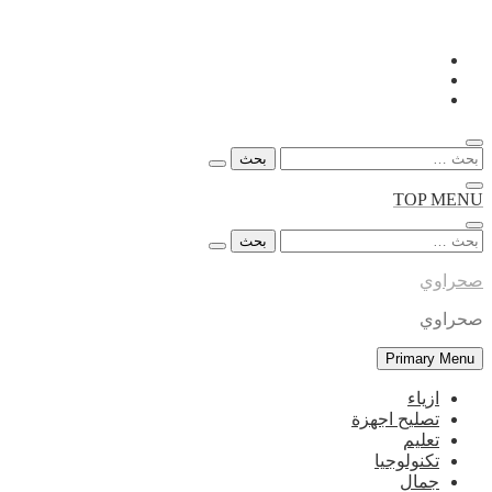
Skip
to
content
البحث
عن:
TOP MENU
البحث
عن:
صحراوي
صحراوي
Primary Menu
ازياء
تصليح اجهزة
تعليم
تكنولوجيا
جمال