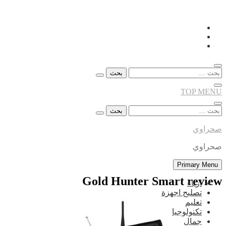
Skip
to
content
البحث
عن:
TOP MENU
البحث
عن:
صحراوي
صحراوي
Primary Menu
Gold Hunter Smart review
ازياء
تصليح اجهزة
تعليم
تكنولوجيا
جمال