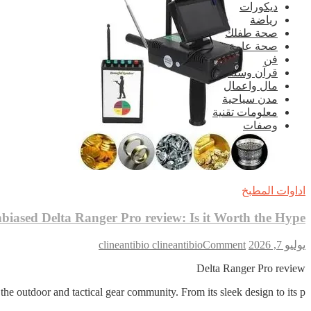
ديكورات
رياضة
صحة طفلك
صحة عامة
فن
قرآن وسنة
مال واعمال
مدن سياحية
معلومات تقنية
وصفات
اداوات المطبخ
biased Delta Ranger Pro review: Is it Worth the Hype?
on
يوليو 7, 2026
Comment
clineantibio clineantibio
Unbiased
Delta
Delta Ranger Pro review
Ranger
he outdoor and tactical gear community. From its sleek design to its p…
Pro
review: