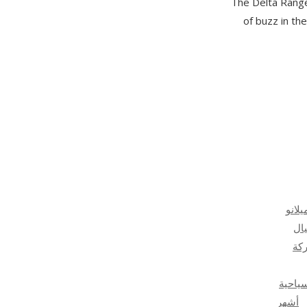
The Delta Range
Pro
of buzz in th
Review:
Is
It
Worth
The
Hype?
لانو
ال
كة
ياحية
أشهر