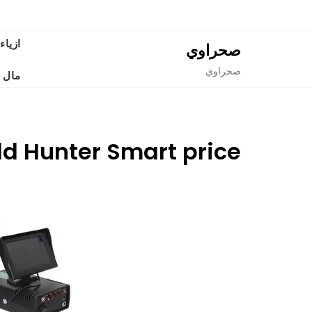
Ski
t
conten
ازياء
صحراوي
صحراوي
مال 
ld Hunter Smart price