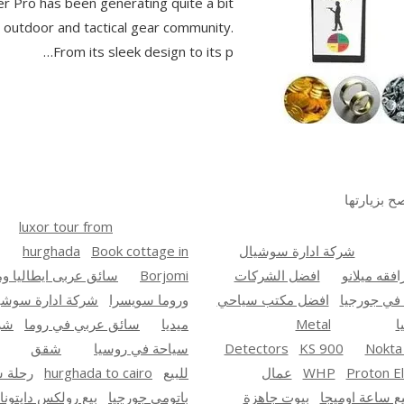
r Pro has been generating quite a bit
e outdoor and tactical gear community.
From its sleek design to its p…
ح بزيارتها
luxor tour from
شركة ادارة سوشيال
Book cottage in
hurghada
افقه ميلانو
افضل الشركات
Borjomi
سائق عربى ايطاليا ومي
 في جورجيا
افضل مكتب سياحي
وروما سويسرا
شركة ادارة سوشي
ا
Metal
ميديا
سائق عربي في روما
شر
Nokta
KS 900
Detectors
سياحة في روسيا
شقق
Proton El
WHP
عمال
للبيع
hurghada to cairo
رحلة س
يع ساعة اوميجا
بيوت جاهزة
باتومي جورجيا
بيع رولكس دايتونا