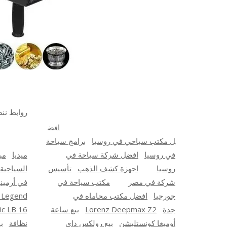
روابط ننص
افض
ل مكتب سياحي في روسيا
برامج سياحة
في روسيا
افضل شركة سياحة في
ميديا
مر
روسيا
اجهزة كشف الذهب
تأسيس
السياحية
شركة في مصر
مكتب سياحة في
في أرميني
جورجيا
افضل مكتب محاماه في
 Legend
جدة
Lorenz Deepmax Z2
بيع ساعة
ic LB 16
أوميغا كونستليشن
بيع رولكس داي
نظافة
ب