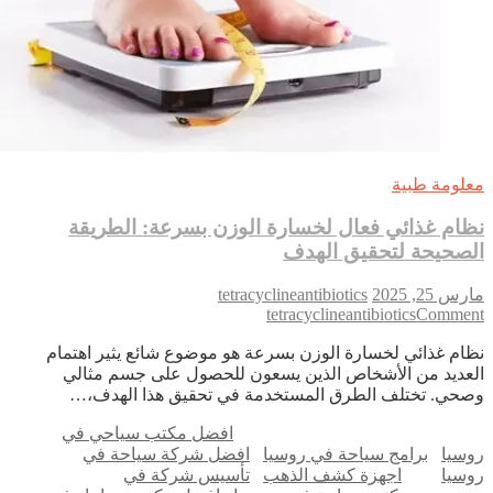
لومة طبية
ام غذائي فعال لخسارة الوزن بسرعة: الطريقة
صحيحة لتحقيق الهدف
 25, 2025
tetracyclineantibiotics
on
tetracyclineantibiotics
Comme
نظام
ام غذائي لخسارة الوزن بسرعة هو موضوع شائع يثير اهتمام
غذائي
عديد من الأشخاص الذين يسعون للحصول على جسم مثالي
فعال
حي. تختلف الطرق المستخدمة في تحقيق هذا الهدف،…
لخسارة
الوزن
افضل مكتب سياحي في
بسرعة:
سيا
برامج سياحة في روسيا
افضل شركة سياحة في
الطريقة
سيا
اجهزة كشف الذهب
تأسيس شركة في
الصحيحة