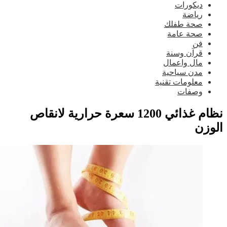
ديكورات
رياضة
صحة طفلك
صحة عامة
فن
قرآن وسنة
مال واعمال
مدن سياحية
معلومات تقنية
وصفات
نظام غذائي 1200 سعرة حرارية لانقاص
وزن