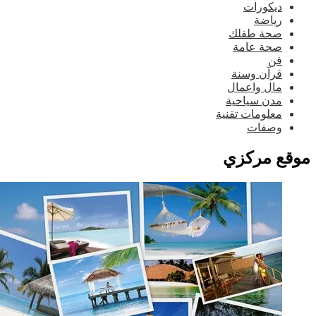
ديكورات
رياضة
صحة طفلك
صحة عامة
فن
قرآن وسنة
مال واعمال
مدن سياحية
معلومات تقنية
وصفات
وقع مركزي