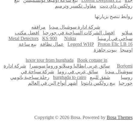
ة
Lorenz Deepmax Z2
بيع ساعة أوميغا كونستليشن
بيع
له
لكس داي ديت
مقاول تكسير وترميم
ابط ننصح بزيارتها
شركة ادارة سوشيال ميديا
مرافقه
لانو
افضل الشركات السياحية في جورجيا
افضل مكتب
احي في أرمينيا
Nokta
KS 900
Metal Detectors
Proton Elic LB 
Legend WHP
عمال نظافة
بيع ساعة
ميجا
بيوت جاهزة
luxor tour from hurghada
Book cottage in
Borjo
سائق عربى ايطاليا وميلانو وروما سويسرا
شركة ادارة
شيال ميديا
سائق عربي في روما
شركة سياحة في
سيا
شقق للبيع
hurghada to cairo
رحلة سياحية باتومي
رجيا
بيع رولكس دايتونا
أشهر أنواع البن في العالم
Copyright © 2026 Bosa. Powered by
Bosa Them