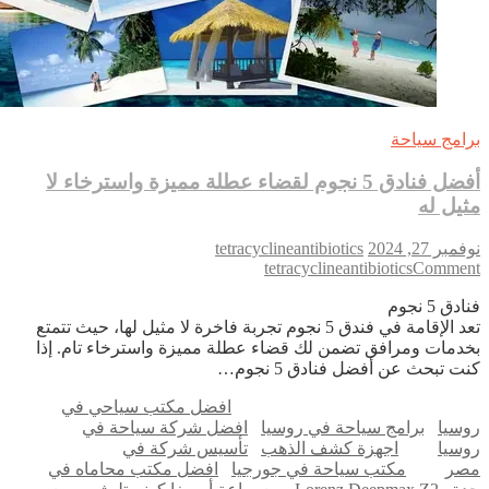
امج سياحة
أفضل فنادق 5 نجوم لقضاء عطلة مميزة واسترخاء لا
يل له
بر 27, 2024
tetracyclineantibiotics
on
tetracyclineantibiotics
Comme
أفضل
ق 5 نجوم
فنادق
تعد الإقامة في فندق 5 نجوم تجربة فاخرة لا مثيل لها، حيث تتمتع
5
دمات ومرافق تضمن لك قضاء عطلة مميزة واسترخاء تام. إذا
نجوم
ت تبحث عن أفضل فنادق 5 نجوم…
لقضاء
عطلة
افضل مكتب سياحي في
مميزة
سيا
برامج سياحة في روسيا
افضل شركة سياحة في
واسترخاء
سيا
اجهزة كشف الذهب
تأسيس شركة في
لا
ر
مكتب سياحة في جورجيا
افضل مكتب محاماه في
مثيل