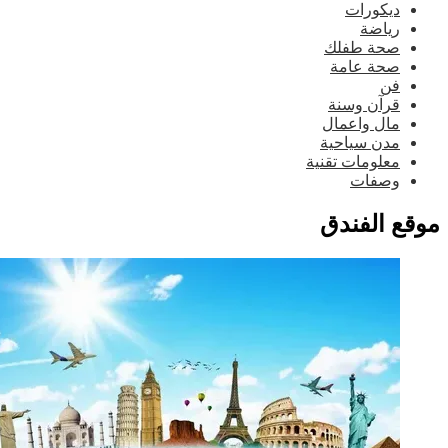
ديكورات
رياضة
صحة طفلك
صحة عامة
فن
قرآن وسنة
مال واعمال
مدن سياحية
معلومات تقنية
وصفات
قع الفندق