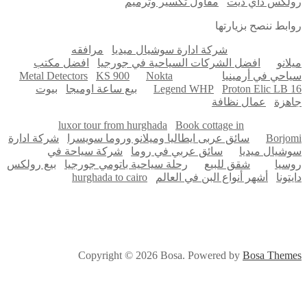
لكس داي ديت
مقاول تكسير وترميم
ابط ننصح بزيارتها
شركة ادارة سوشيال ميديا
مرافقه
لانو
افضل الشركات السياحية في جورجيا
افضل مكتب
احي في أرمينيا
Nokta
KS 900
Metal Detectors
Proton Elic LB 
Legend WHP
بيع ساعة اوميجا
بيوت
هزة
عمال نظافة
luxor tour from hurghada
Book cottage in
Borjo
سائق عربى ايطاليا وميلانو وروما سويسرا
شركة ادارة
شيال ميديا
سائق عربي في روما
شركة سياحة في
سيا
شقق للبيع
رحلة سياحية باتومي جورجيا
بيع رولكس
تونا
أشهر أنواع البن في العالم
hurghada to cairo
Copyright © 2026 Bosa. Powered by
Bosa Them