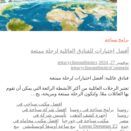
امج سياحة
ضل اختيارات للفنادق العائلية لرحلة ممتعة
بر 27, 2024
tetracyclineantibiotics
on
tetracyclineantibiotics
Comme
أفضل
ادق عائلية: أفضل اختيارات لرحلة ممتعة
اختيارات
للفنادق
تبر الرحلات العائلية من أكثر الأنشطة الرائعة التي يمكن أن تقوم
العائلية
ا العائلات معًا. ولتكون الرحلة ممتعة ومريحة، يج…
لرحلة
ممتعة
افضل مكتب سياحي في
سيا
برامج سياحة في روسيا
افضل شركة سياحة في
سيا
اجهزة كشف الذهب
تأسيس شركة في
ر
مكتب سياحة في جورجيا
افضل مكتب محاماه في
ة
Lorenz Deepmax Z2
بيع ساعة أوميغا كونستليشن
بيع