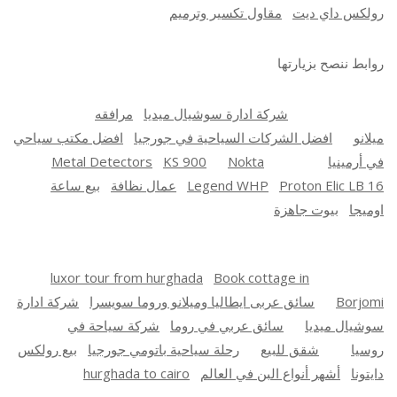
رولكس داي ديت
مقاول تكسير وترميم
روابط ننصح بزيارتها
شركة ادارة سوشيال ميديا
مرافقه
ميلانو
افضل الشركات السياحية في جورجيا
افضل مكتب سياحي
في أرمينيا
Nokta
KS 900
Metal Detectors
Proton Elic LB 16
Legend WHP
عمال نظافة
بيع ساعة
اوميجا
بيوت جاهزة
luxor tour from hurghada
Book cottage in
Borjomi
سائق عربى ايطاليا وميلانو وروما سويسرا
شركة ادارة
سوشيال ميديا
سائق عربي في روما
شركة سياحة في
روسيا
شقق للبيع
رحلة سياحية باتومي جورجيا
بيع رولكس
دايتونا
أشهر أنواع البن في العالم
hurghada to cairo