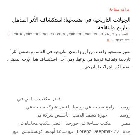
برامج سياحة
الجولات التاريخية في متسخيتا: استكشاف الأثر المذهل
للتاريخ والثقافة
سبتمبر 15, 2024
Tetracyclineantibiotics Tetracyclineantibiotics
On
Comment
الجولات
التاريخية
تعتبر متسخيتا واحدة من أروع المدن التاريخية في العالم، وتحتضن آثاراً
في
تاريخية وثقافية فريدة من نوعها. ومن أجل استكشاف هذا الإرث المذهل،
متسخيتا:
تقدم لكم الجولات التاريخي…
استكشاف
الأثر
المذهل
للتاريخ
والثقافة
افضل مكتب سياحي في
روسيا
برامج سياحة في روسيا
افضل شركة سياحة في
روسيا
اجهزة كشف الذهب
تأسيس شركة في
مصر
مكتب سياحة في جورجيا
افضل مكتب محاماه في
جدة
Lorenz Deepmax Z2
بيع ساعة أوميغا كونستليشن
بيع