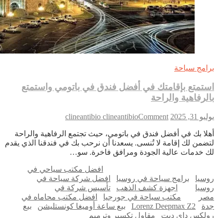
امج سياحة
تمتع بإقامتك في أفضل فندق في باتومي واستمتع
لرفاهية والراحة
on
 31, 2025
Comment
clineantibio clineantibio
استمتع
لا بك في أفضل فندق في باتومي، حيث تجتمع الرفاهية والراحة
بإقامتك
ضمن لك إقامة لا تُنسى. يسعدنا أن نرحب بك في فندقنا الذي يقدم
في
 خدمات عالية الجودة ومرافق فاخرة. سو…
أفضل
فندق
افضل مكتب سياحي في
في
سيا
برامج سياحة في روسيا
افضل شركة سياحة في
باتومي
سيا
اجهزة كشف الذهب
تأسيس شركة في
واستمتع
ر
مكتب سياحة في جورجيا
افضل مكتب محاماه في
بالرفاهية
ة
Lorenz Deepmax Z2
بيع ساعة أوميغا كونستليشن
بيع
والراحة
لكس داي ديت
مقاول تكسير وترميم