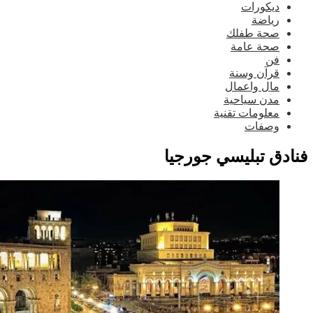
ديكورات
رياضة
صحة طفلك
صحة عامة
فن
قرآن وسنة
مال واعمال
مدن سياحية
معلومات تقنية
وصفات
ادق تبليسي جورجيا