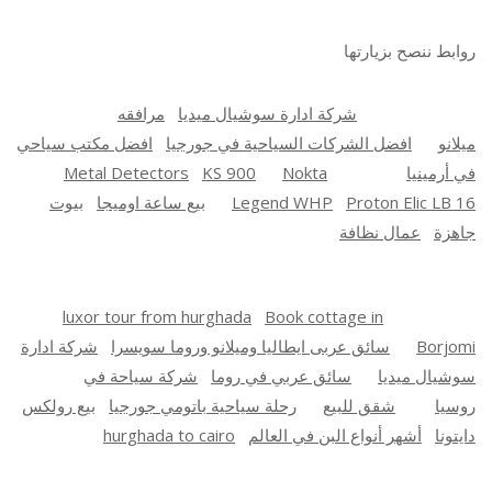
روابط ننصح بزيارتها
شركة ادارة سوشيال ميديا
مرافقه
ميلانو
افضل الشركات السياحية في جورجيا
افضل مكتب سياحي
في أرمينيا
Nokta
KS 900
Metal Detectors
Proton Elic LB 16
Legend WHP
بيع ساعة اوميجا
بيوت
جاهزة
عمال نظافة
luxor tour from hurghada
Book cottage in
Borjomi
سائق عربى ايطاليا وميلانو وروما سويسرا
شركة ادارة
سوشيال ميديا
سائق عربي في روما
شركة سياحة في
روسيا
شقق للبيع
رحلة سياحية باتومي جورجيا
بيع رولكس
دايتونا
أشهر أنواع البن في العالم
hurghada to cairo