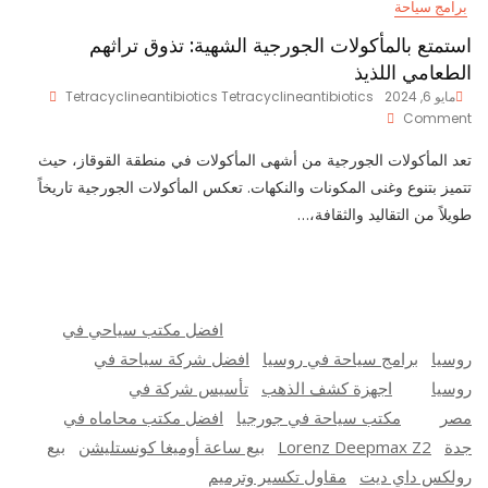
برامج سياحة
استمتع بالمأكولات الجورجية الشهية: تذوق تراثهم
الطعامي اللذيذ
مايو 6, 2024
Tetracyclineantibiotics Tetracyclineantibiotics
On
Comment
استمتع
بالمأكولات
تعد المأكولات الجورجية من أشهى المأكولات في منطقة القوقاز، حيث
الجورجية
تتميز بتنوع وغنى المكونات والنكهات. تعكس المأكولات الجورجية تاريخاً
الشهية:
طويلاً من التقاليد والثقافة،…
تذوق
تراثهم
الطعامي
اللذيذ
افضل مكتب سياحي في
روسيا
برامج سياحة في روسيا
افضل شركة سياحة في
روسيا
اجهزة كشف الذهب
تأسيس شركة في
مصر
مكتب سياحة في جورجيا
افضل مكتب محاماه في
جدة
Lorenz Deepmax Z2
بيع ساعة أوميغا كونستليشن
بيع
رولكس داي ديت
مقاول تكسير وترميم