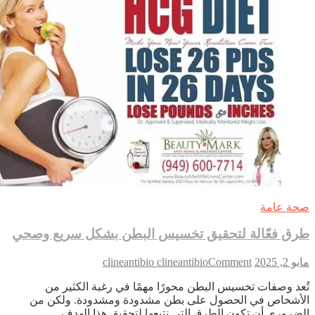
ة عامة
ق فعّالة لتحقيق تخسيس البطن بشكل سريع وصحي
on
2, 2025
Comment
clineantibio clineantibio
طرق
عد وصفات تخسيس البطن محورًا مهمًا في رغبة الكثير من
فعّالة
أشخاص في الحصول على بطن مشدودة ومشدودة. ولكن من
لتحقيق
ضروري أن تكون الطرق التي نتبعها لتحقيق هذا الهدف…
تخسيس