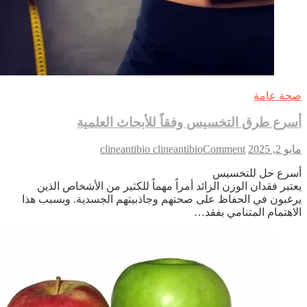
ة عامة
رع طرق التخسيس وفقاً للأبحاث العلمية
on
2, 2025
Comment
clineantibio clineantibio
أسرع
رع حل للتخسيس
طرق
تبر فقدان الوزن الزائد أمراً مهماً للكثير من الأشخاص الذين
التخسيس
غبون في الحفاظ على صحتهم وجاذبيتهم الجسدية. وبسبب هذا
وفقاً
اهتمام المتنامي بفقد…
للأبحاث
العلمية