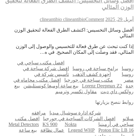
ضل وسائل التخسيس: اكتشف الطرق الفعالة لتحقيق
وزن المثالي
on
 29, 2025
Comment
clineantibio clineantibio
أفضل
ضل وسائل التخسيس: اكتشف الطرق الفعالة لتحقيق الوزن
وسائل
مثالي
التخسيس:
اكتشف
ا كنت تبحث عن طرق فعالة للتخسيس والوصول إلى الوزن
الطرق
مثالي، فقد وصلت إلى المكان الصحيح. في ه…
الفعالة
لتحقيق
افضل مكتب سياحي في
الوزن
سيا
برامج سياحة في روسيا
افضل شركة سياحة في
المثالي
سيا
اجهزة كشف الذهب
تأسيس شركة في
ر
مكتب سياحة في جورجيا
افضل مكتب محاماه في
ة
Lorenz Deepmax Z2
بيع ساعة أوميغا كونستليشن
بيع
لكس داي ديت
مقاول تكسير وترميم
ابط ننصح بزيارتها
شركة ادارة سوشيال ميديا
مرافقه
لانو
افضل الشركات السياحية في جورجيا
افضل مكتب
احي في أرمينيا
Nokta
KS 900
Metal Detectors
Proton Elic LB 
Legend WHP
عمال نظافة
بيع ساعة
ميجا
بيوت جاهزة