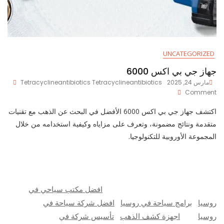
UNCATEGORIZED
جهاز جي بي اكس 6000
مارس 24, 2025
Tetracyclineantibiotics Tetracyclineantibiotics
On
Comment
جهاز
جي
اكتشف جهاز جي بي اكس 6000 الأفضل في البحث عن الذهب مع تقنيات
بي
متقدمة ونتائج مضمونة، وتعرف على مزاياه وكيفية استخدامه من خلال
اكس
المجموعة الأوروبية للتكنولوجيا.
6000
افضل مكتب سياحي في
روسيا
برامج سياحة في روسيا
افضل شركة سياحة في
روسيا
اجهزة كشف الذهب
تأسيس شركة في