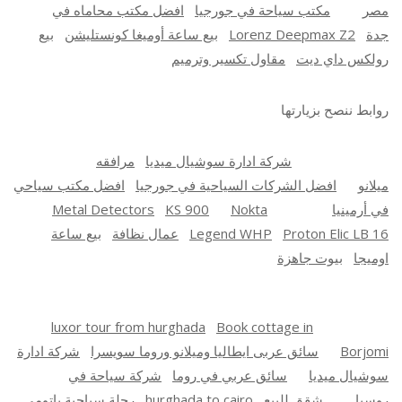
مصر
مكتب سياحة في جورجيا
افضل مكتب محاماه في
جدة
Lorenz Deepmax Z2
بيع ساعة أوميغا كونستليشن
بيع
رولكس داي ديت
مقاول تكسير وترميم
روابط ننصح بزيارتها
شركة ادارة سوشيال ميديا
مرافقه
ميلانو
افضل الشركات السياحية في جورجيا
افضل مكتب سياحي
في أرمينيا
Nokta
KS 900
Metal Detectors
Proton Elic LB 16
Legend WHP
عمال نظافة
بيع ساعة
اوميجا
بيوت جاهزة
luxor tour from hurghada
Book cottage in
Borjomi
سائق عربى ايطاليا وميلانو وروما سويسرا
شركة ادارة
سوشيال ميديا
سائق عربي في روما
شركة سياحة في
روسيا
شقق للبيع
hurghada to cairo
رحلة سياحية باتومي