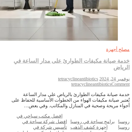
لح أجهزة
مة صيانة مكيفات الطوارئ على مدار الساعة في
رياض
بر 24, 2024
tetracyclineantibiotics
on
tetracyclineantibiotics
Comme
خدمة
مة صيانة مكيفات الطوارئ بالرياض على مدار الساعة
صيانة
عتبر صيانة مكيفات الهواء من الخطوات الأساسية للحفاظ على
مكيفات
واء مريحة وصحية في المنازل والمكاتب. وفي بعض…
الطوارئ
على
افضل مكتب سياحي في
مدار
سيا
برامج سياحة في روسيا
افضل شركة سياحة في
الساعة
سيا
اجهزة كشف الذهب
تأسيس شركة في
في