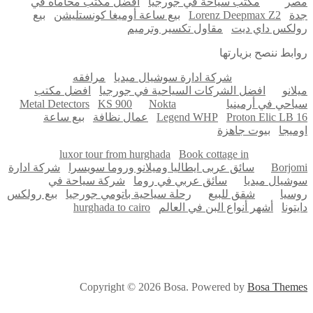
ر
مكتب سياحة في جورجيا
افضل مكتب محاماه في
الرياض
ة
Lorenz Deepmax Z2
بيع ساعة أوميغا كونستليشن
بيع
لكس داي ديت
مقاول تكسير وترميم
ابط ننصح بزيارتها
شركة ادارة سوشيال ميديا
مرافقه
لانو
افضل الشركات السياحية في جورجيا
افضل مكتب
احي في أرمينيا
Nokta
KS 900
Metal Detectors
Proton Elic LB 
Legend WHP
عمال نظافة
بيع ساعة
ميجا
بيوت جاهزة
luxor tour from hurghada
Book cottage in
Borjo
سائق عربى ايطاليا وميلانو وروما سويسرا
شركة ادارة
شيال ميديا
سائق عربي في روما
شركة سياحة في
سيا
شقق للبيع
رحلة سياحية باتومي جورجيا
بيع رولكس
تونا
أشهر أنواع البن في العالم
hurghada to cairo
Copyright © 2026 Bosa. Powered by
Bosa Them