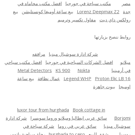
مصر
مكتب سياحة في جورجيا
افضل مكتب محاماه في
جدة
Lorenz Deepmax Z2
بيع ساعة أوميغا كونستليشن
بيع
رولكس داي ديت
مقاول تكسير وترميم
روابط ننصح بزيارتها
شركة ادارة سوشيال ميديا
مرافقه
ميلانو
افضل الشركات السياحية في جورجيا
افضل مكتب سياحي
في أرمينيا
Nokta
KS 900
Metal Detectors
Proton Elic LB 16
Legend WHP
عمال نظافة
بيع ساعة
اوميجا
بيوت جاهزة
luxor tour from hurghada
Book cottage in
Borjomi
سائق عربى ايطاليا وميلانو وروما سويسرا
شركة ادارة
سوشيال ميديا
سائق عربي في روما
شركة سياحة في
روسيا
شقق للبيع
hurghada to cairo
رحلة سياحية باتومي