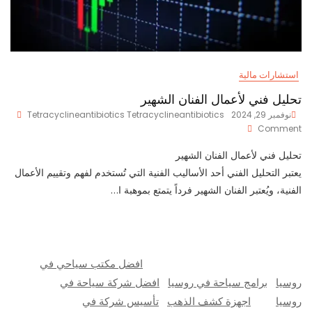
استشارات مالية
تحليل فني لأعمال الفنان الشهير
نوفمبر 29, 2024
Tetracyclineantibiotics Tetracyclineantibiotics
On
Comment
تحليل
فني
تحليل فني لأعمال الفنان الشهير
لأعمال
يعتبر التحليل الفني أحد الأساليب الفنية التي تُستخدم لفهم وتقييم الأعمال
الفنان
الفنية، ويُعتبر الفنان الشهير فرداً يتمتع بموهبة ا…
الشهير
افضل مكتب سياحي في
روسيا
برامج سياحة في روسيا
افضل شركة سياحة في
روسيا
اجهزة كشف الذهب
تأسيس شركة في