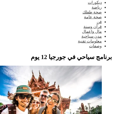
ديكورات
رياضة
صحة طفلك
صحة عامة
فن
قرآن وسنة
مال واعمال
مدن سياحية
معلومات تقنية
وصفات
نامج سياحي في جورجيا 12 يوم