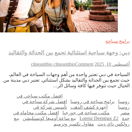
امج سياحة
ي: وجهة سياحية استثنائية تجمع بين الحداثة والتقاليد
on
طس 10, 2025
Comment
clineantibio clineantibio
دبي:
سياحة في دبي تعتبر واحدة من أهم وجهات السياحة في العالم،
وجهة
ث تجمع بين الحداثة والتقاليد بشكل استثنائي. تعتبر دبي مدينة من
سياحية
خيال حيث تتوفر فيها كافة وسائل الر…
استثنائية
تجمع
افضل مكتب سياحي في
بين
سيا
برامج سياحة في روسيا
افضل شركة سياحة في
الحداثة
سيا
اجهزة كشف الذهب
تأسيس شركة في
والتقاليد
ر
مكتب سياحة في جورجيا
افضل مكتب محاماه في
ة
Lorenz Deepmax Z2
بيع ساعة أوميغا كونستليشن
بيع
لكس داي ديت
مقاول تكسير وترميم