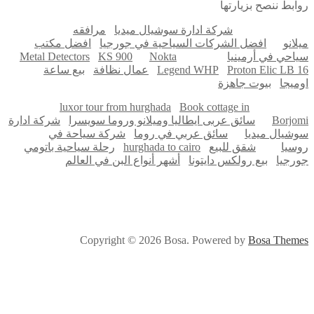
ابط ننصح بزيارتها
شركة ادارة سوشيال ميديا
مرافقه
لانو
افضل الشركات السياحية في جورجيا
افضل مكتب
احي في أرمينيا
Nokta
KS 900
Metal Detectors
Proton Elic LB 
Legend WHP
عمال نظافة
بيع ساعة
ميجا
بيوت جاهزة
luxor tour from hurghada
Book cottage in
Borjo
سائق عربى ايطاليا وميلانو وروما سويسرا
شركة ادارة
شيال ميديا
سائق عربي في روما
شركة سياحة في
سيا
شقق للبيع
hurghada to cairo
رحلة سياحية باتومي
رجيا
بيع رولكس دايتونا
أشهر أنواع البن في العالم
Copyright © 2026 Bosa. Powered by
Bosa Them