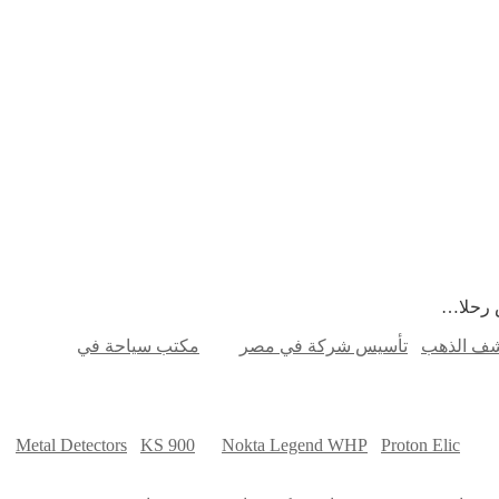
ض رحلا…
شف الذهب
تأسيس شركة في مصر
مكتب سياحة في
Metal Detectors
KS 900
Nokta Legend WHP
Proton Elic