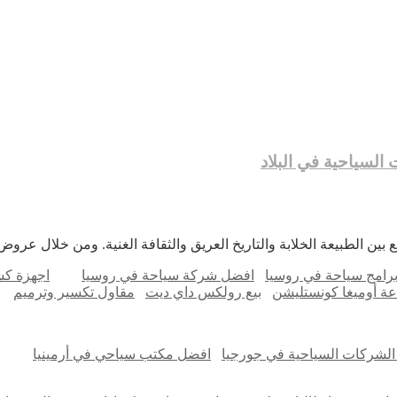
لسياحية في البلاد
وض
لات
بين الطبيعة الخلابة والتاريخ العريق والثقافة الغنية. ومن خلال عرو
احية
ى
رامج سياحة في روسيا
افضل شركة سياحة في روسيا
اجهزة ك
رجيا:
عة أوميغا كونستليشن
بيع رولكس داي ديت
مقاول تكسير وترميم
تمتع
جمل
وجهات
سياحية
لشركات السياحية في جورجيا
افضل مكتب سياحي في أرمينيا
لاد