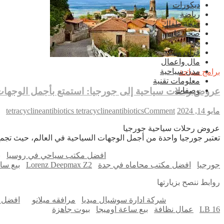
ديكورات
رياضة
صحة طفلك
صحة عامة
فن
قرآن وسنة
مال واعمال
مدن سياحية
برامج سياحة
معلومات تقنية
عروض رحلات سياحية إلى جورجيا: استمتع بأجمل الوجهات ا
وصفات
on
مايو 14, 2024
Comment
tetracyclineantibiotics tetracyclineantibiotics
عر
عروض رحلات سياحية جورجيا
رح
تعتبر جورجيا واحدة من أجمل الوجهات السياحية في العالم، حيث تجمع 
سي
إل
افضل مكتب سياحي في روسيا
ب
جو
جورجيا
افضل مكتب محاماه في جدة
Lorenz Deepmax Z2
بيع سا
اس
بأ
روابط ننصح بزيارتها
ال
ال
شركة ادارة سوشيال ميديا
مرافقه ميلانو
افضل ا
في
LB 16
عمال نظافة
بيع ساعة اوميجا
بيوت جاهزة
الب