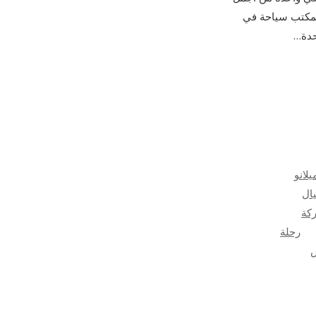
فمكتب سياحة في
احدة…
لانو
ال
كة
رحلة
س