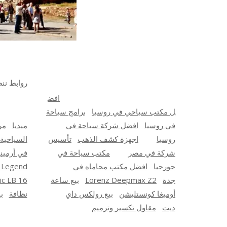
روابط ننص
افض
ل مكتب سياحي في روسيا
برامج سياحة
في روسيا
افضل شركة سياحة في
ميديا
مر
روسيا
اجهزة كشف الذهب
تأسيس
السياحية
شركة في مصر
مكتب سياحة في
في أرميني
جورجيا
افضل مكتب محاماه في
 Legend
جدة
Lorenz Deepmax Z2
بيع ساعة
ic LB 16
أوميغا كونستليشن
بيع رولكس داي
نظافة
ب
ديت
مقاول تكسير وترميم