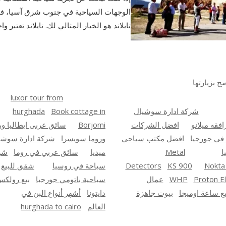
في
الوجهات السياحية في جنوب شرق آسيا، 
تايلاند:
تايلاند هو الخيار المثالي لك. تايلاند تعتبر و
اكتشف
جمال
الأرض
الساحرة
واستمتع
بتجربة
ح بزيارتها
لا
luxor tour from
تُنسى
شركة ادارة سوشيال
Book cottage in
hurghada
افقه ميلانو
افضل الشركات
Borjomi
سائق عربى ايطاليا ومي
 في جورجيا
افضل مكتب سياحي
وروما سويسرا
شركة ادارة سوشي
ا
Metal
ميديا
سائق عربي في روما
شر
Nokta
KS 900
Detectors
سياحة في روسيا
شقق للبيع
Proton El
WHP
عمال
سياحية باتومي جورجيا
بيع رولك
يع ساعة اوميجا
بيوت جاهزة
دايتونا
أشهر أنواع البن في
العالم
hurghada to cairo