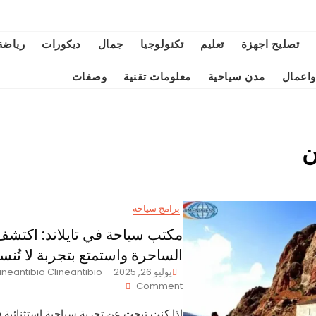
تصليح اجهزة
تعليم
تكنولوجيا
جمال
ديكورات
رياضة
واعمال
مدن سياحية
معلومات تقنية
وصفات
ن
برامج سياحة
مكتب سياحة في تايلاند: اكتش
الساحرة واستمتع بتجربة لا تُن
يوليو 26, 2025
ineantibio Clineantibio
On
Comment
مكتب
إذا كنت تبحث عن تجربة سياحية استثنائية
سياحة