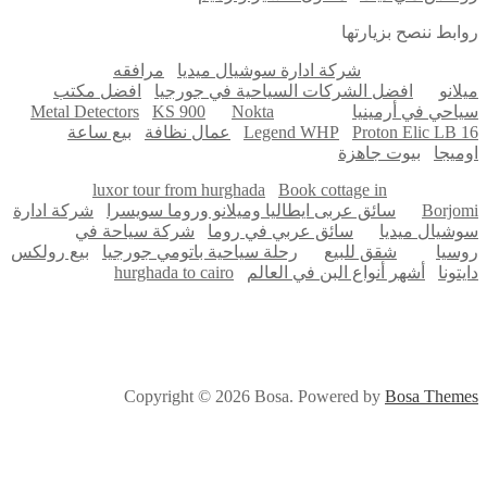
ابط ننصح بزيارتها
شركة ادارة سوشيال ميديا
مرافقه
لانو
افضل الشركات السياحية في جورجيا
افضل مكتب
احي في أرمينيا
Nokta
KS 900
Metal Detectors
Proton Elic LB 
Legend WHP
عمال نظافة
بيع ساعة
ميجا
بيوت جاهزة
luxor tour from hurghada
Book cottage in
Borjo
سائق عربى ايطاليا وميلانو وروما سويسرا
شركة ادارة
شيال ميديا
سائق عربي في روما
شركة سياحة في
سيا
شقق للبيع
رحلة سياحية باتومي جورجيا
بيع رولكس
تونا
أشهر أنواع البن في العالم
hurghada to cairo
Copyright © 2026 Bosa. Powered by
Bosa Them