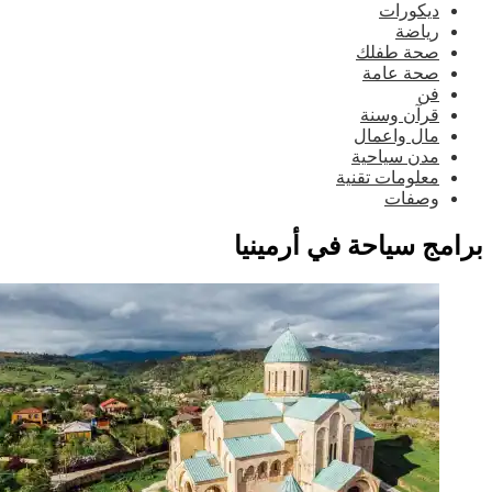
ديكورات
رياضة
صحة طفلك
صحة عامة
فن
قرآن وسنة
مال واعمال
مدن سياحية
معلومات تقنية
وصفات
امج سياحة في أرمينيا