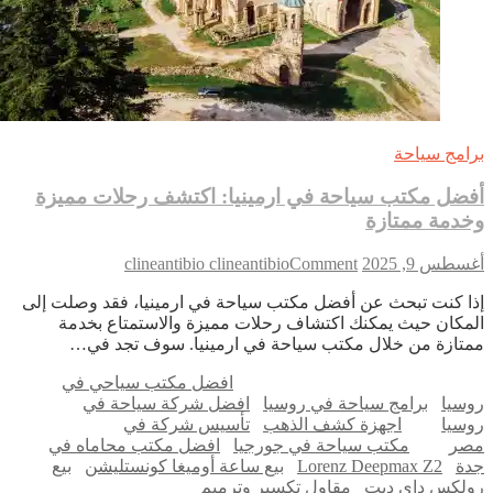
امج سياحة
ضل مكتب سياحة في ارمينيا: اكتشف رحلات مميزة
دمة ممتازة
on
طس 9, 2025
Comment
clineantibio clineantibio
أفضل
ا كنت تبحث عن أفضل مكتب سياحة في ارمينيا، فقد وصلت إلى
مكتب
مكان حيث يمكنك اكتشاف رحلات مميزة والاستمتاع بخدمة
سياحة
تازة من خلال مكتب سياحة في ارمينيا. سوف تجد في…
في
ارمينيا:
افضل مكتب سياحي في
اكتشف
سيا
برامج سياحة في روسيا
افضل شركة سياحة في
رحلات
سيا
اجهزة كشف الذهب
تأسيس شركة في
مميزة
ر
مكتب سياحة في جورجيا
افضل مكتب محاماه في
وخدمة
ة
Lorenz Deepmax Z2
بيع ساعة أوميغا كونستليشن
بيع
ممتازة
لكس داي ديت
مقاول تكسير وترميم