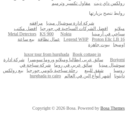
لكس داي ديت
مقاول تكسير وترميم
ابط ننصح بزيارتها
شركة ادارة سوشيال ميديا
مرافقه
لانو
افضل الشركات السياحية في جورجيا
افضل مكتب
احي في أرمينيا
Nokta
KS 900
Metal Detectors
Proton Elic LB 
Legend WHP
عمال نظافة
بيع ساعة
ميجا
بيوت جاهزة
luxor tour from hurghada
Book cottage in
Borjo
سائق عربى ايطاليا وميلانو وروما سويسرا
شركة ادارة
شيال ميديا
سائق عربي في روما
شركة سياحة في
سيا
شقق للبيع
رحلة سياحية باتومي جورجيا
بيع رولكس
تونا
أشهر أنواع البن في العالم
hurghada to cairo
Copyright © 2026 Bosa. Powered by
Bosa Them