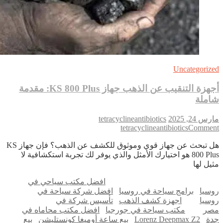
Uncategoriz
أجهزة التنقيب عن الذهب جهاز KS 800 Plus: مقدمة
ملة
 24, 2025
tetracyclineantibiotics
on
tetracyclineantibiotics
Comme
أجهزة
هل تبحث عن جهاز قوي وموثوق للكشف عن الذهب؟ فإن جهاز KS
التنقيب
800 Plus هو اختيارك الأمثل والذي يوفر لك تجربة استكشافية لا
عن
يل لها
الذهب
جهاز
افضل مكتب سياحي في
KS
سيا
برامج سياحة في روسيا
افضل شركة سياحة في
800
سيا
اجهزة كشف الذهب
تأسيس شركة في
Plus:
ر
مكتب سياحة في جورجيا
افضل مكتب محاماه في
مقدمة
ة
Lorenz Deepmax Z2
بيع ساعة أوميغا كونستليشن
بيع
شاملة