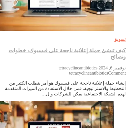
ويق
ف تنشئ حملة إعلانية ناجحة على فيسبوك: خطوات
صائح
بر 6, 2024
tetracyclineantibiotics
on
tetracyclineantibiotics
Comme
كيف
شاء حملة إعلانية ناجحة على فيسبوك هو أمر يتطلب الكثير من
تنشئ
تخطيط والاستراتيجية. فمن خلال الاستفادة من الميزات المتقدمة
حملة
ذه الشبكة الاجتماعية يمكن للشركات وال…
إعلانية
ناجحة
على
فيسبوك:
خطوات
ونصائح