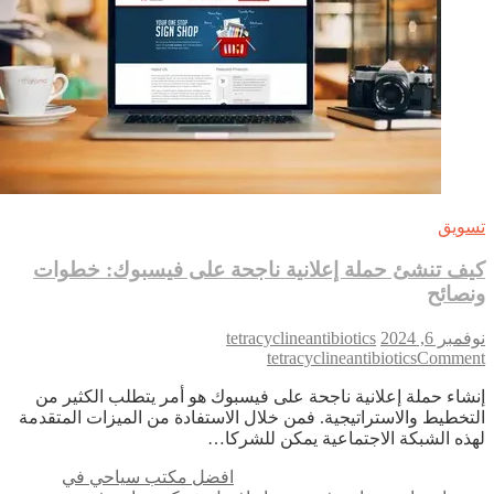
ويق
ف تنشئ حملة إعلانية ناجحة على فيسبوك: خطوات
صائح
بر 6, 2024
tetracyclineantibiotics
on
tetracyclineantibiotics
Comme
كيف
شاء حملة إعلانية ناجحة على فيسبوك هو أمر يتطلب الكثير من
تنشئ
تخطيط والاستراتيجية. فمن خلال الاستفادة من الميزات المتقدمة
حملة
ذه الشبكة الاجتماعية يمكن للشركا…
إعلانية
ناجحة
افضل مكتب سياحي في
على