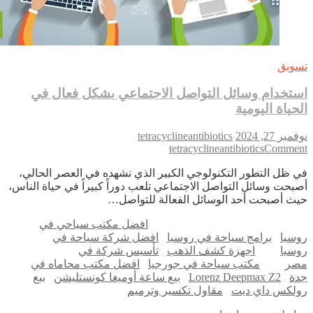
ويق
تخدام وسائل التواصل الاجتماعي بشكل فعال في
حياة اليومية
بر 27, 2024
tetracyclineantibiotics
on
tetracyclineantibiotics
Comme
استخدام
 ظل التطور التكنولوجي الكبير الذي نشهده في العصر الحالي،
وسائل
بحت وسائل التواصل الاجتماعي تلعب دوراً كبيراً في حياة الناس،
التواصل
ث أصبحت أحد الوسائل الفعالة للتواصل…
الاجتماعي
بشكل
افضل مكتب سياحي في
فعال
سيا
برامج سياحة في روسيا
افضل شركة سياحة في
في
سيا
اجهزة كشف الذهب
تأسيس شركة في
الحياة
ر
مكتب سياحة في جورجيا
افضل مكتب محاماه في
اليومية
ة
Lorenz Deepmax Z2
بيع ساعة أوميغا كونستليشن
بيع
لكس داي ديت
مقاول تكسير وترميم