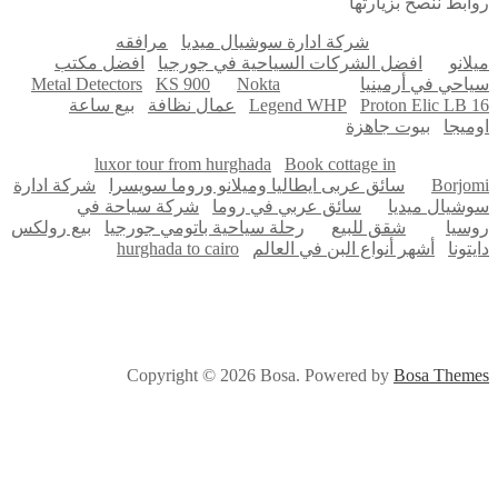
ابط ننصح بزيارتها
شركة ادارة سوشيال ميديا
مرافقه
لانو
افضل الشركات السياحية في جورجيا
افضل مكتب
احي في أرمينيا
Nokta
KS 900
Metal Detectors
Proton Elic LB 
Legend WHP
عمال نظافة
بيع ساعة
ميجا
بيوت جاهزة
luxor tour from hurghada
Book cottage in
Borjo
سائق عربى ايطاليا وميلانو وروما سويسرا
شركة ادارة
شيال ميديا
سائق عربي في روما
شركة سياحة في
سيا
شقق للبيع
رحلة سياحية باتومي جورجيا
بيع رولكس
تونا
أشهر أنواع البن في العالم
hurghada to cairo
Copyright © 2026 Bosa. Powered by
Bosa Them