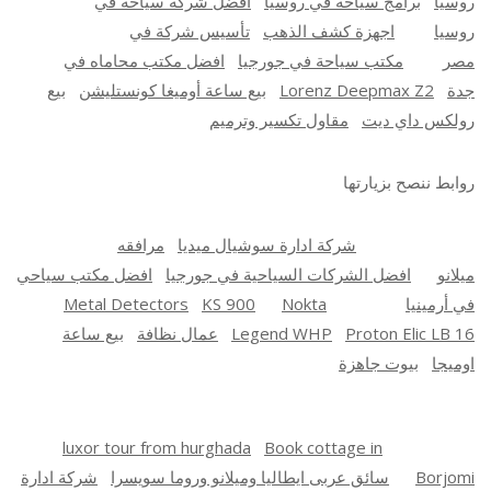
روسيا
برامج سياحة في روسيا
افضل شركة سياحة في
روسيا
اجهزة كشف الذهب
تأسيس شركة في
مصر
مكتب سياحة في جورجيا
افضل مكتب محاماه في
جدة
Lorenz Deepmax Z2
بيع ساعة أوميغا كونستليشن
بيع
رولكس داي ديت
مقاول تكسير وترميم
روابط ننصح بزيارتها
شركة ادارة سوشيال ميديا
مرافقه
ميلانو
افضل الشركات السياحية في جورجيا
افضل مكتب سياحي
في أرمينيا
Nokta
KS 900
Metal Detectors
Proton Elic LB 16
Legend WHP
عمال نظافة
بيع ساعة
اوميجا
بيوت جاهزة
luxor tour from hurghada
Book cottage in
Borjomi
سائق عربى ايطاليا وميلانو وروما سويسرا
شركة ادارة