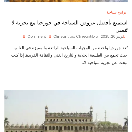
برامج سياحة
استمتع بأفضل عروض السياحة في جورجيا مع تجربة لا
تُنسى
On
يوليو 26, 2025
Clineantibio Clineantibio
Comment
استمتع
بأفضل
تُعد جورجيا واحدة من الوجهات السياحية الرائعة والمميزة في العالم،
عروض
حيث تجمع بين الطبيعة الخلابة والتاريخ الغني والثقافة الفريدة. إذا كنت
السياحة
تبحث عن تجربة سياحية لا…
في
جورجيا
مع
تجربة
لا
تُنسى