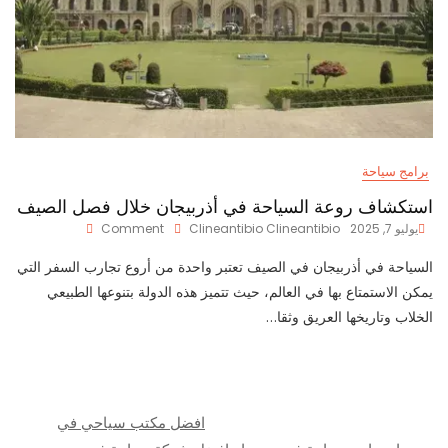
برامج سياحة
استكشاف روعة السياحة في أذربيجان خلال فصل الصيف
On
يوليو 7, 2025
Clineantibio Clineantibio
Comment
استكشاف
روعة
السياحة في أذربيجان في الصيف تعتبر واحدة من أروع تجارب السفر التي
السياحة
يمكن الاستمتاع بها في العالم، حيث تتميز هذه الدولة بتنوعها الطبيعي
في
الخلاب وتاريخها العريق وثقا…
أذربيجان
خلال
فصل
الصيف
افضل مكتب سياحي في