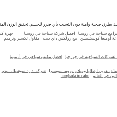
ذلك بطرق صحية وآمنة دون التسبب بأي ضرر للجسم. تحقيق الوزن ال
رامج سياحة في روسيا
افضل شركة سياحة في روسيا
اجهزة ك
عة أوميغا كونستليشن
بيع رولكس داي ديت
مقاول تكسير وترميم
لشركات السياحية في جورجيا
افضل مكتب سياحي في أرمينيا
ائق عربى ايطاليا وميلانو وروما سويسرا
شركة ادارة سوشيال ميديا
البن في العالم
hurghada to cairo