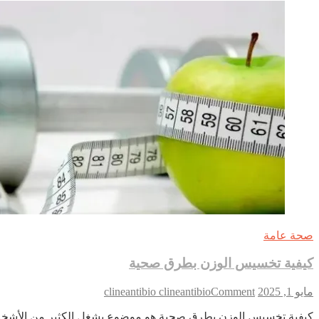
الفعال
والصحي
صحة عامة
كيفية تخسيس الوزن بطرق صحية
on
مايو 1, 2025
Comment
clineantibio clineantibio
كيفية
كيفية تخسيس الوزن بطرق صحية هو موضوع يشغل الكثير من الأشخا
تخسيس