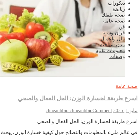
ديكورات
رياضة
صحة طفلك
صحة عامة
فن
قرآن وسنة
مال واعمال
مدن سياحية
معلومات تقنية
وصفات
صحة عامة
اسرع طريقة لخسارة الوزن: الحل الفعال والصحي
on
مايو 1, 2025
Comment
clineantibio clineantibio
اسرع
اسرع طريقة لخسارة الوزن: الحل الفعال والصحي
طريقة
لخسارة
في عالم مليء بالمعلومات والنصائح حول كيفية خسارة الوزن، يبحث
الوزن:
الحل