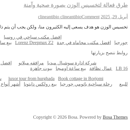
طرق فعالة لتخسيس الوزن بصورة صحية وآمنة
on
أبريل 29, 2025
Comment
clineantibio clineantibio
طرق
تخسيس الوزن هو هدف يسعى إليه الكثيرون منا، ولكن يجب أن يتم 
فعالة
لتخسيس
افضل مكتب سياحي في روسيا
ب
الوزن
جورجيا
افضل مكتب محاماه في جدة
Lorenz Deepmax Z2
بيع سا
بصورة
صحية
روابط ننصح بزيارتها
وآمنة
شركة ادارة سوشيال ميديا
مرافقه ميلانو
افضل ا
LB 16
عمال نظافة
بيع ساعة اوميجا
بيوت جاهزة
Book cottage in Borjomi
luxor tour from hurghada
س
للبيع
رحلة سياحية باتومي جورجيا
بيع رولكس دايتونا
أشهر أنواع 
Copyright © 2026 Bosa. Powered by
Bosa Themes