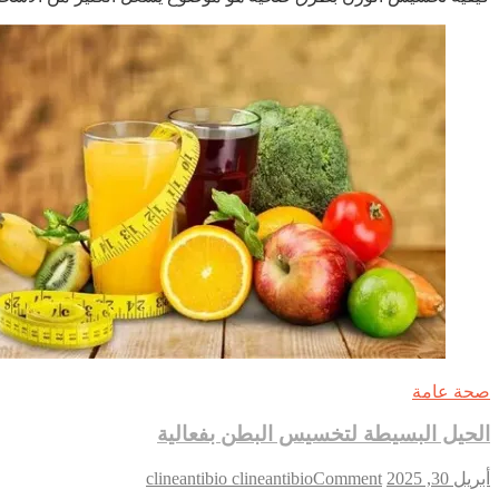
الوزن
بطرق
صحية
صحة عامة
الحيل البسيطة لتخسيس البطن بفعالية
on
أبريل 30, 2025
Comment
clineantibio clineantibio
الحيل