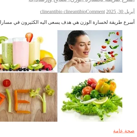
on
أبريل 30, 2025
Comment
clineantibio clineantibio
أسرع
أسرع طريقة لخسارة الوزن هي هدف يسعى اليه الكثيرون في مساراتهم ال
طريقة
لخسارة
الوزن:
نصائح
وإرشادات
صحة عامة