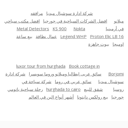
شركة ادارة سوشيال ميديا
مرافقه
ميلانو
افضل الشركات السياحية في جورجيا
افضل مكتب سياحي
في أرمينيا
Nokta
KS 900
Metal Detectors
Proton Elic LB 16
Legend WHP
عمال نظافة
بيع ساعة
اوميجا
بيوت جاهزة
luxor tour from hurghada
Book cottage in
Borjomi
سائق عربى ايطاليا وميلانو وروما سويسرا
شركة ادارة
سوشيال ميديا
سائق عربي في روما
شركة سياحة في
روسيا
شقق للبيع
hurghada to cairo
رحلة سياحية باتومي
جورجيا
بيع رولكس دايتونا
أشهر أنواع البن في العالم