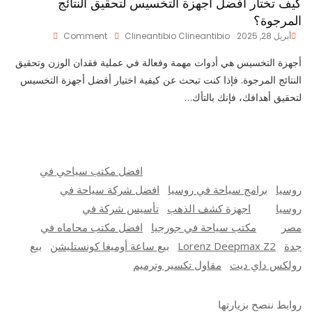
كيف تختار أفضل أجهزة التخسيس لتحقيق النتائج
المرجوة؟
On
أبريل 28, 2025
Clineantibio Clineantibio
Comment
كيف
تختار
أجهزة التخسيس هي أدوات مهمة وفعالة في عملية فقدان الوزن وتحقيق
أفضل
النتائج المرجوة. فإذا كنت تبحث عن كيفية اختيار أفضل أجهزة التخسيس
أجهزة
لتحقيق أهدافك، فإنك بالتأك…
التخسيس
لتحقيق
النتائج
المرجوة؟
افضل مكتب سياحي في
روسيا
برامج سياحة في روسيا
افضل شركة سياحة في
روسيا
اجهزة كشف الذهب
تأسيس شركة في
مصر
مكتب سياحة في جورجيا
افضل مكتب محاماه في
جدة
Lorenz Deepmax Z2
بيع ساعة أوميغا كونستليشن
بيع
رولكس داي ديت
مقاول تكسير وترميم
روابط ننصح بزيارتها