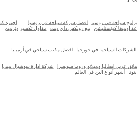
It s
رامج سياحة في روسيا
افضل شركة سياحة في روسيا
اجهزة ك
عة أوميغا كونستليشن
بيع رولكس داي ديت
مقاول تكسير وترميم
لشركات السياحية في جورجيا
افضل مكتب سياحي في أرمينيا
ائق عربى ايطاليا وميلانو وروما سويسرا
شركة ادارة سوشيال ميديا
تونا
أشهر أنواع البن في العالم