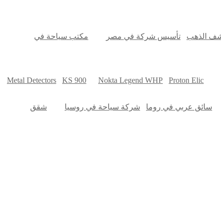
شف الذهب
تأسيس شركة في مصر
مكتب سياحة في
Metal Detectors
KS 900
Nokta Legend WHP
Proton Elic
سائق عربي في روما
شركة سياحة في روسيا
شقق