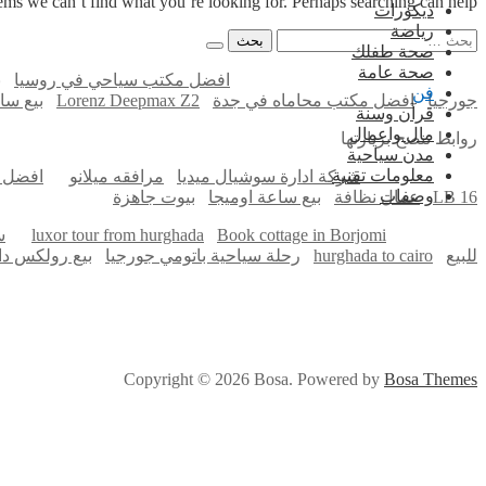
eems we can’t find what you’re looking for. Perhaps searching can help.
ديكورات
رياضة
البحث
صحة طفلك
عن:
صحة عامة
افضل مكتب سياحي في روسيا
ب
فن
جورجيا
افضل مكتب محاماه في جدة
Lorenz Deepmax Z2
بيع سا
قرآن وسنة
مال واعمال
روابط ننصح بزيارتها
مدن سياحية
معلومات تقنية
شركة ادارة سوشيال ميديا
مرافقه ميلانو
افضل ا
وصفات
LB 16
عمال نظافة
بيع ساعة اوميجا
بيوت جاهزة
Book cottage in Borjomi
luxor tour from hurghada
س
للبيع
hurghada to cairo
رحلة سياحية باتومي جورجيا
بيع رولكس داي
Copyright © 2026 Bosa. Powered by
Bosa Themes