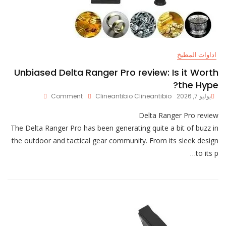
اداوات المطبخ
Unbiased Delta Ranger Pro review: Is it Worth
the Hype?
On
يوليو 7, 2026
Clineantibio Clineantibio
Comment
Unbiased
Delta
Delta Ranger Pro review
Ranger
The Delta Ranger Pro has been generating quite a bit of buzz in
Pro
the outdoor and tactical gear community. From its sleek design
Review:
to its p…
Is
It
Worth
The
Hype?