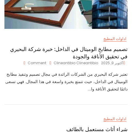
اداوات المطبخ
تصميم مطابخ الوميتال في الداخل: خبرة شركة البحيري
في تحقيق الأناقة والجودة
On
أكتوبر 9, 2025
Clineantibio Clineantibio
Comment
تصميم
مطابخ
تعتبر شركة البحيري من الشركات الرائدة في مجال تصميم وتنفيذ مطابخ
الوميتال
الوميتال في الداخل، حيث تتمتع بخبرة واسعة في هذا المجال. فهي تسعى
في
دائمًا لتحقيق الأناقة وا…
الداخل:
خبرة
شركة
البحيري
في
اداوات المطبخ
تحقيق
الأناقة
شراء أثاث مستعمل بالطائف
والجودة