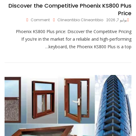
Discover the Competitive Phoenix KS800 Plus
Price
On
يوليو 7, 2026
Clineantibio Clineantibio
Comment
Discover
Phoenix KS800 Plus price: Discover the Competitive Pricing
The
Competitive
If you’re in the market for a reliable and high-performing
Phoenix
keyboard, the Phoenix KS800 Plus is a top…
KS800
Plus
Price