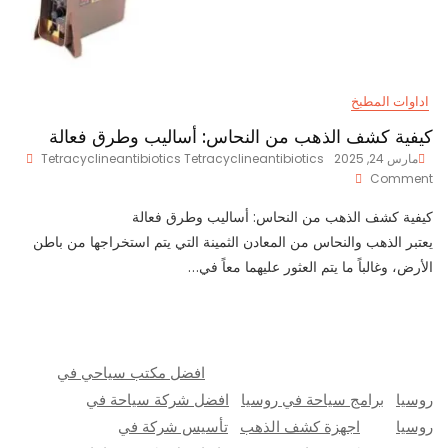
اداوات المطبخ
كيفية كشف الذهب من النحاس: أساليب وطرق فعالة
مارس 24, 2025
Tetracyclineantibiotics Tetracyclineantibiotics
On
Comment
كيفية
كشف
كيفية كشف الذهب من النحاس: أساليب وطرق فعالة
الذهب
يعتبر الذهب والنحاس من المعادن الثمينة التي يتم استخراجها من باطن
من
الأرض، وغالباً ما يتم العثور عليهما معاً في…
النحاس:
أساليب
وطرق
فعالة
افضل مكتب سياحي في
روسيا
برامج سياحة في روسيا
افضل شركة سياحة في
روسيا
اجهزة كشف الذهب
تأسيس شركة في