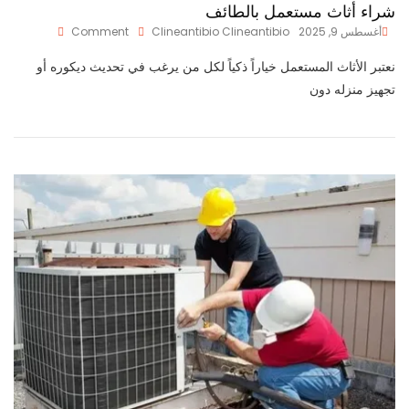
شراء أثاث مستعمل بالطائف
On
أغسطس 9, 2025
Clineantibio Clineantibio
Comment
شراء
أثاث
نعتبر الأثاث المستعمل خياراً ذكياً لكل من يرغب في تحديث ديكوره أو
مستعمل
تجهيز منزله دون
بالطائف