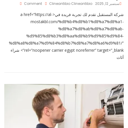
On
سبتمبر 12, 2025
Clineantibio Clineantibio
Comment
شراء
شركة المستقبل تقدم لك تجربة فريدة في<a href=”https://al-
أثاث
مستعمل
mostakbl.com/%d8%b4%d8%b1%d8%a7%d8%a1-
بالطائف
%d8%a7%d8%ab%d8%a7%d8%ab-
%d9%85%d8%b3%d8%aa%d8%b9%d9%85%d9%84-
%d8%a8%d8%a7%d9%84%d8%b7%d8%a7%d8%a6%d9%81/”
rel=”noopener carrier egypt noreferrer” target=”_blank”> شراء
أثاث