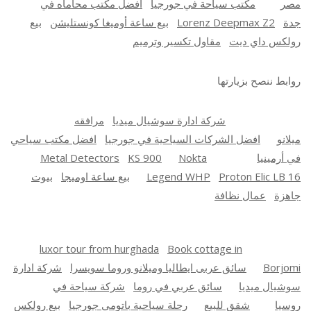
مصر
مكتب سياحة في جورجيا
افضل مكتب محاماه في
جدة
Lorenz Deepmax Z2
بيع ساعة أوميغا كونستليشن
بيع
رولكس داي ديت
مقاول تكسير وترميم
روابط ننصح بزيارتها
شركة ادارة سوشيال ميديا
مرافقه
ميلانو
افضل الشركات السياحية في جورجيا
افضل مكتب سياحي
في أرمينيا
Nokta
KS 900
Metal Detectors
Proton Elic LB 16
Legend WHP
بيع ساعة اوميجا
بيوت
جاهزة
عمال نظافة
luxor tour from hurghada
Book cottage in
Borjomi
سائق عربى ايطاليا وميلانو وروما سويسرا
شركة ادارة
سوشيال ميديا
سائق عربي في روما
شركة سياحة في
روسيا
شقق للبيع
رحلة سياحية باتومي جورجيا
بيع رولكس