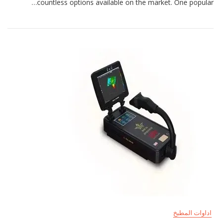
countless options available on the market. One popular…
Review:
Is
It
Worth
The
Hype?
اداوات المطبخ