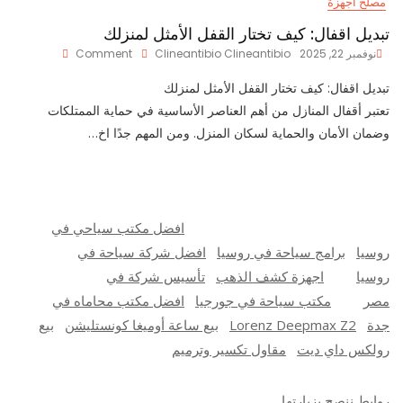
مصلح أجهزة
تبديل اقفال: كيف تختار القفل الأمثل لمنزلك
On
نوفمبر 22, 2025
Clineantibio Clineantibio
Comment
تبديل
تبديل اقفال: كيف تختار القفل الأمثل لمنزلك
اقفال:
كيف
تعتبر أقفال المنازل من أهم العناصر الأساسية في حماية الممتلكات
تختار
وضمان الأمان والحماية لسكان المنزل. ومن المهم جدًا اخ…
القفل
الأمثل
لمنزلك
افضل مكتب سياحي في
روسيا
برامج سياحة في روسيا
افضل شركة سياحة في
روسيا
اجهزة كشف الذهب
تأسيس شركة في
مصر
مكتب سياحة في جورجيا
افضل مكتب محاماه في
جدة
Lorenz Deepmax Z2
بيع ساعة أوميغا كونستليشن
بيع
رولكس داي ديت
مقاول تكسير وترميم
روابط ننصح بزيارتها