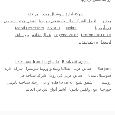
شركة ادارة سوشيال ميديا
مرافقه
ميلانو
افضل الشركات السياحية في جورجيا
افضل مكتب سياحي
في أرمينيا
Nokta
KS 900
Metal Detectors
Proton Elic LB 16
Legend WHP
عمال نظافة
بيع ساعة
اوميجا
بيوت جاهزة
luxor tour from hurghada
Book cottage in
Borjomi
سائق عربى ايطاليا وميلانو وروما سويسرا
شركة ادارة
سوشيال ميديا
سائق عربي في روما
شركة سياحة في
روسيا
شقق للبيع
hurghada to cairo
رحلة سياحية باتومي
جورجيا
بيع رولكس دايتونا
أشهر أنواع البن في العالم