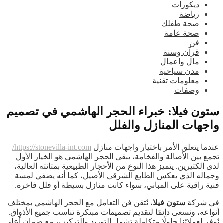
ديكورات
رياضة
صحة طفلك
صحة عامة
فن
قرآن وسنة
مال واعمال
مدن سياحية
معلومات تقنية
وصفات
ستون فيلا: خبراء الحجر الهاشمي في تصميم
واجهات المنازل والفلل
عندما يتعلق الأمر باختيار واجهات منازل
https://stonevilla-int.com/
تجمع بين الأصالة والفخامة، يبقى الحجر الهاشمى هو الخيار الأول
لدى الكثيرين. يتميز هذا النوع من الأحجار الطبيعية بمتانته العالية،
وجماله الذي يعكس الطابع الشرقي الأصيل، كما أنه يضفي لمسة
فنية راقية على المباني، سواء كانت منازل بسيطة أو فلل فاخرة.
في شركة
ستون فيلا
، نُتقن فن التعامل مع الحجر الهاشمي بمختلف
أنواعه، ونسعى دائمًا لتقديم تصميمات مبتكرة تناسب جميع الأذواق.
نُوفر لعملائنا حلولًا متكاملة تشمل التوريد والتركيب، مع ضمان أعلى