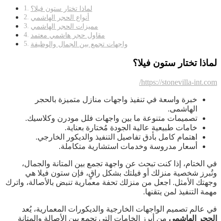
لماذا تختار ستون فيلا؟
أنواع الحجر الهاشمي
مميزات الحجر الهاشمي
مقاول حجر هاشمي معتمد
واجهات تجمع بين الجمال والوظيفة
لماذا تختار ستون فيلا؟
https://stonevilla-int.com/
خبرة واسعة في تنفيذ واجهات منازل متميزة بالحجر
الهاشمى.
تصميمات متنوعة ما بين واجهات فلل مودرن وكلاسيك.
خامات طبيعية عالية الجودة مُختارة بعناية.
اهتمام كامل بأدق تفاصيل التنفيذ والديكور الخارجي.
أسعار مدروسة وخدمات استشارية متكاملة.
في الختام، إذا كنت تبحث عن واجهة تجمع بين المتانة والجمال،
وتُبرز شخصية منزلك أو فيلتك بشكل راقٍ، فإن ستون فيلا هي
وجهتك الأمثل. اجعل من منزلك تحفة معمارية تنبض بالأصالة، واترك
مهمة التنفيذ لمن يتقنها.
في عالم تصميم الواجهات الخارجية والديكورات المعمارية، يُعد
الحجر الهاشمي
من أبرز الخامات التي تجمع بين الأصالة والمتانة