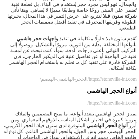
والجمال. فهو ليس مجرد حجر يُستخدم في البناء، بل قطعة فنية
تُضفي على المبنى روحًا خاصة وطابعًا مميزًا لا يُضاهى. وهنا تأتي
شركة ستون فيلا
لتتربع على عرش التميز في هذا المجال، بخبرتها
الطويلة وفريقها المحترف في تنفيذ أفضل تصميمات الحجر
الطبيعي.
تُقدم ستون فيلا حلولًا متكاملة في تنفيذ
واجهات حجر هاشمي
بأنواعها المختلفة، بداية من التوريد، مرورًا بالتشكيل، ووصولًا إلى
التركيب النهائي بأعلى درجات الدقة. سواء كنت تبحث عن لمسة
فنية في الواجهة أو عن تفاصيل غنية في الديكور الخارجي، فإن
الشركة قادرة على تنفيذ كل ما تحلم به باستخدام الحجر الهاشمي
بكافة أشكاله.
https://stonevilla-int.com
/الحجر-الهاشمى-الهيصم/
أنواع الحجر الهاشمي
https://stonevilla-int.com/
يمتاز الحجر الهاشمي بتعدد أنواعه، ما يمنح المصممين والملاك
مرونة كبيرة في اختيار الشكل المناسب لذوقهم المعماري. ومن
أبرز
أنواع الحجر الهاشمي
المتوفرة لدى ستون فيلا: الحجر الكريمي،
الحجر الهيصم، حجر وش الجبل، والحجر الهاشمي الناعم. كل نوع له
طابعه الخاص ومميزاته في الاستخدام، سواء في الواجهات أو