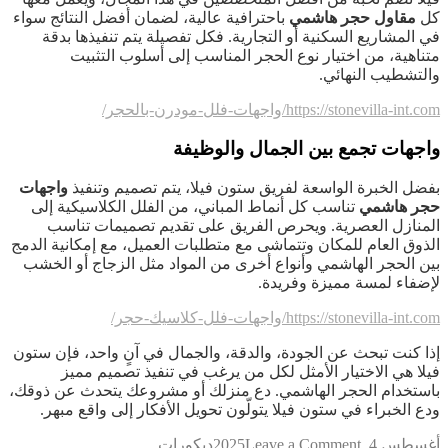
كل
مقاول حجر هاشمي
باحترافية عالية، لضمان أفضل النتائج سواء
في المشاريع السكنية أو التجارية. فكل تفصيلة يتم تنفيذها بدقة
متناهية، من اختيار نوع الحجر المناسب إلى أسلوب التثبيت
والتشطيب النهائي.
https://stonevilla-int.com/واجهات-فلل-مودرن-بالحجر/
واجهات تجمع بين الجمال والوظيفة
بفضل الخبرة الواسعة لفريق ستون فيلا، يتم تصميم وتنفيذ
واجهات
حجر هاشمي
تناسب كل أنماط المباني، من الفلل الكلاسيكية إلى
المنازل العصرية. ويحرص الفريق على تقديم تصميمات تناسب
الذوق العام للمكان وتتماشى مع متطلبات العميل، مع إمكانية الدمج
بين الحجر الهاشمي وأنواع أخرى من المواد مثل الزجاج أو الخشب
لإضفاء لمسة مميزة وفريدة.
https://stonevilla-int.com/واجهات-فلل-كلاسيك-حجر/
إذا كنت تبحث عن الجودة، والدقة، والجمال في آنٍ واحد، فإن ستون
فيلا هي الاختيار الأمثل لكل من يرغب في تنفيذ تصميم مميز
باستخدام الحجر الهاشمي. دع منزلك أو مشروعك يتحدث عن ذوقك،
ودع الخبراء في ستون فيلا يتولّون تحويل الأفكار إلى واقع مبهر.
on
أغسطس 4, 2025
Leave a Comment
ديكورات