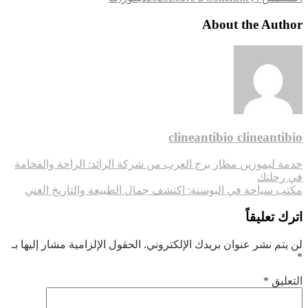
ستون
فيلا:
About the Author
خبراء
الحجر
الهاشمي
في
تصميم
واجهات
المنازل
والفلل
clineantibio clineantibio
تصفّح
خدمة ليموزين مطار برج العرب من شركة الرائد: الراحة والفخامة
في رحلتك
المقالات
مكتب سياحة في البوسنة: اكتشف جمال الطبيعة والتاريخ الغني
اترك تعليقاً
لن يتم نشر عنوان بريدك الإلكتروني.
الحقول الإلزامية مشار إليها بـ
*
التعليق
*