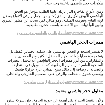
ديكورات حجر هاشمي
داخلية وخارجية.
ومن الأنواع الفاخرة التي يزداد عليها الطلب مؤخرًا هو
الحجر
الهاشمي الأبيض الأزازي
، والذي يُعتبر من أجمل وأرقى الأنواع بفضل
لونه الفاتح ونعومته الملفتة، وهو مثالي لمن يبحث عن مظهر عصري
وأنيق للواجهات، مع الاحتفاظ بلمسة حجرية طبيعية.
https://stonevilla-int.com/أسعار-الحجر-الهاشمي-في-مصر/
مميزات الحجر الهاشمي
لا يقتصر استخدام الحجر الهاشمي على شكله الجمالي فقط، بل
يتمتع بعدة مزايا جعلته الخيار المفضل للكثير من المعماريين
والمقاولين. من أبرز
مميزات الحجر الهاشمي
أنه يتحمل التغيرات
المناخية القاسية، ومقاوم للرطوبة، كما أنه سهل في التنظيف
والصيانة. بالإضافة إلى ذلك، يمنح المباني عزلًا حراريًا طبيعيًا،
ويُضفي شعورًا بالفخامة والرقي على التصميم الخارجي والداخلي.
https://stonevilla-int.com/واجهات-منازل-حجر-طبيعي/
مقاول حجر هاشمي معتمد
ولأن التنفيذ الجيد لا يقل أهمية عن جودة الخامة، فإن شركة ستون
فيلا تضم نخبة من أفضل المتخصصين في هذا المجال، ويعمل معها