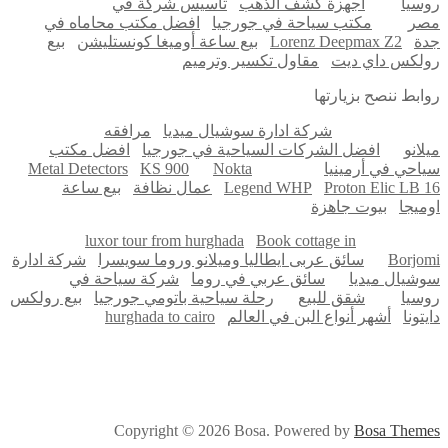
روسيا
اجهزة كشف الذهب
تأسيس شركة في
مصر
مكتب سياحة في جورجيا
افضل مكتب محاماه في
جدة
Lorenz Deepmax Z2
بيع ساعة أوميغا كونستليشن
بيع
رولكس داي ديت
مقاول تكسير وترميم
روابط ننصح بزيارتها
شركة ادارة سوشيال ميديا
مرافقه
ميلانو
افضل الشركات السياحية في جورجيا
افضل مكتب
سياحي في أرمينيا
Nokta
KS 900
Metal Detectors
Proton Elic LB 16
Legend WHP
عمال نظافة
بيع ساعة
اوميجا
بيوت جاهزة
luxor tour from hurghada
Book cottage in
Borjomi
سائق عربى ايطاليا وميلانو وروما سويسرا
شركة ادارة
سوشيال ميديا
سائق عربي في روما
شركة سياحة في
روسيا
شقق للبيع
رحلة سياحية باتومي جورجيا
بيع رولكس
دايتونا
أشهر أنواع البن في العالم
hurghada to cairo
Copyright © 2026 Bosa. Powered by
Bosa Themes