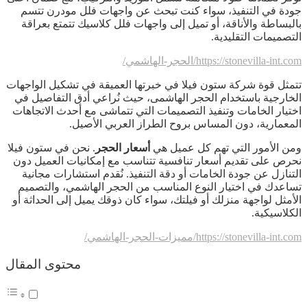
جودة في التنفيذ، سواء كنت تبحث عن واجهات فلل مودرن تتسم
بالبساطة والأناقة، أو تميل إلى واجهات فلل كلاسيك تتمتع بعراقة
التصميمات التقليدية.
https://stonevilla-int.com
/الحجر-الهاشمي/
تتمثل قوة شركة ستون فيلا في خبرتها العميقة في تشكيل الواجهات
الخارجية باستخدام الحجر الهاشمى، حيث نُراعي أدق التفاصيل في
اختيار الخامات وتنفيذ التصميمات التي تتماشى مع أحدث الاتجاهات
المعمارية، دون المساس بروح الطراز العربي الأصيل.
ومن الأمور التي تهم كل عميل هي
أسعار الحجر
. نحن في ستون فيلا
نحرص على تقديم أسعار تنافسية تتناسب مع إمكانيات العميل دون
التنازل عن جودة الخامات أو دقة التنفيذ. نُقدم استشارات مجانية
تساعدك في اختيار النوع المناسب من الحجر الهاشمي، والتصميم
الأمثل لواجهة منزلك أو فيلتك، سواء كان ذوقك يميل إلى الحداثة أو
الكلاسيكية.
https://stonevilla-int.com/مميزات-الحجر-الهاشمي/
محتوى المقال