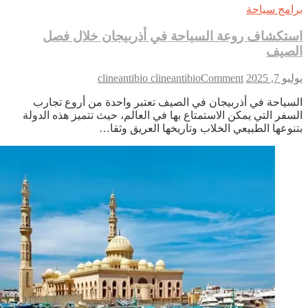
امج سياحة
تكشاف روعة السياحة في أذربيجان خلال فصل
صيف
on
 7, 2025
Comment
clineantibio clineantibio
استكشاف
سياحة في أذربيجان في الصيف تعتبر واحدة من أروع تجارب
روعة
سفر التي يمكن الاستمتاع بها في العالم، حيث تتميز هذه الدولة
السياحة
نوعها الطبيعي الخلاب وتاريخها العريق وثقا…
في
أذربيجان
خلال
فصل
الصيف