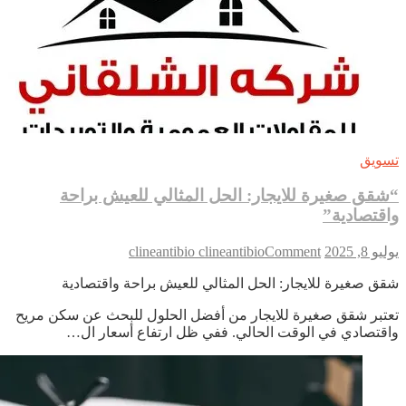
ويق
قق صغيرة للايجار: الحل المثالي للعيش براحة
قتصادية”
on
 8, 2025
Comment
clineantibio clineantibio
“شقق
ق صغيرة للايجار: الحل المثالي للعيش براحة واقتصادية
صغيرة
للايجار:
تبر شقق صغيرة للايجار من أفضل الحلول للبحث عن سكن مريح
الحل
قتصادي في الوقت الحالي. ففي ظل ارتفاع أسعار ال…
المثالي
للعيش
براحة
واقتصادية”