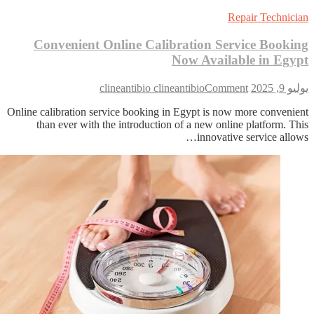
Repair Technici
Convenient Online Calibration Service Booki
Now Available in Egy
on
 9, 2025
Comment
clineantibio clineantibio
Convenient
Online calibration service booking in Egypt is now more convenie
Online
than ever with the introduction of a new online platform. Th
Calibration
Service
innovative service allow
Booking
Now
Available
in
Egypt