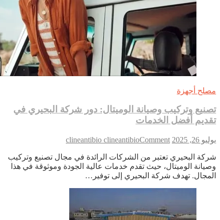
ومن
المطار
لح أجهزة
نيع وتركيب وصيانة الوميتال: دور شركة البحيري في
ديم أفضل الخدمات
on
 26, 2025
Comment
clineantibio clineantibio
تصنيع
كة البحيري تعتبر من الشركات الرائدة في مجال تصنيع وتركيب
وتركيب
يانة الوميتال، حيث تقدم خدمات عالية الجودة وموثوقة في هذا
وصيانة
مجال. تهدف شركة البحيري إلى توفير…
الوميتال:
دور
شركة
البحيري
في