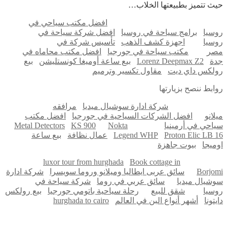
ث تتميز بطبيعتها الخلاب…
مونتينيغرو
واستمتع
افضل مكتب سياحي في
بتجربة
سيا
برامج سياحة في روسيا
افضل شركة سياحة في
لا
سيا
اجهزة كشف الذهب
تأسيس شركة في
تُنسى
ر
مكتب سياحة في جورجيا
افضل مكتب محاماه في
ة
Lorenz Deepmax Z2
بيع ساعة أوميغا كونستليشن
بيع
لكس داي ديت
مقاول تكسير وترميم
ابط ننصح بزيارتها
شركة ادارة سوشيال ميديا
مرافقه
لانو
افضل الشركات السياحية في جورجيا
افضل مكتب
احي في أرمينيا
Nokta
KS 900
Metal Detectors
Proton Elic LB 
Legend WHP
عمال نظافة
بيع ساعة
ميجا
بيوت جاهزة
luxor tour from hurghada
Book cottage in
Borjo
سائق عربى ايطاليا وميلانو وروما سويسرا
شركة ادارة
شيال ميديا
سائق عربي في روما
شركة سياحة في
سيا
شقق للبيع
رحلة سياحية باتومي جورجيا
بيع رولكس
تونا
أشهر أنواع البن في العالم
hurghada to cairo