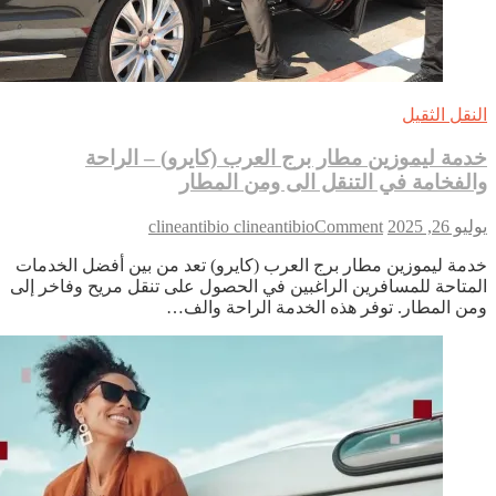
نقل الثقيل
مة ليموزين مطار برج العرب (كايرو) – الراحة
لفخامة في التنقل الى ومن المطار
on
 26, 2025
Comment
clineantibio clineantibio
خدمة
مة ليموزين مطار برج العرب (كايرو) تعد من بين أفضل الخدمات
ليموزين
متاحة للمسافرين الراغبين في الحصول على تنقل مريح وفاخر إلى
مطار
ن المطار. توفر هذه الخدمة الراحة والف…
برج
العرب
(كايرو)
–
الراحة
والفخامة
في
التنقل
الى