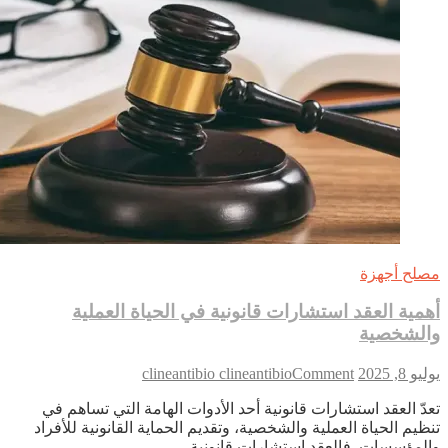
لح أجهزة
مية العقد استشارات قانونية في الحياة العملية
لشخصية
on
 8, 2025
Comment
clineantibio clineantibio
أهمية
دّ العقد استشارات قانونية أحد الأدوات الهامة التي تساهم في
العقد
ظيم الحياة العملية والشخصية، وتقديم الحماية القانونية للأفراد
استشارات
لمؤسسات. فالعقد استشارات قانونية…
قانونية