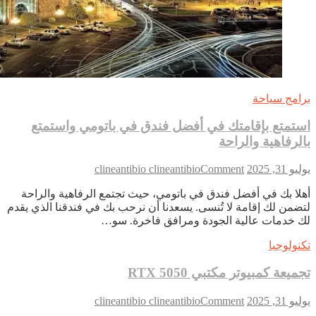
امج سياحة
تمتع بإقامتك في أفضل فندق في باتومي واستمتع
لرفاهية والراحة
on
 31, 2025
Comment
clineantibio clineantibio
استمتع
لا بك في أفضل فندق في باتومي، حيث تجتمع الرفاهية والراحة
بإقامتك
ضمن لك إقامة لا تُنسى. يسعدنا أن نرحب بك في فندقنا الذي يقدم
في
 خدمات عالية الجودة ومرافق فاخرة. سو…
أفضل
فندق
نولوجيا
في
باتومي
ميعة كمبيوتر مكتبي RTX 5050
واستمتع
بالرفاهية
on
 31, 2025
Comment
clineantibio clineantibio
والراحة
تجميعة