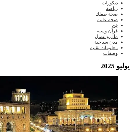
ديكورات
رياضة
صحة طفلك
صحة عامة
فن
قرآن وسنة
مال واعمال
مدن سياحية
معلومات تقنية
وصفات
يو 2025