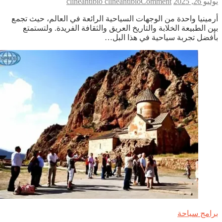
on
 26, 2025
Comment
clineantibio clineantibio
أفضل
مينيا واحدة من الوجهات السياحية الرائعة في العالم، حيث تجمع
مكتب
ن الطبيعة الخلابة والتاريخ العريق والثقافة الفريدة. ولتستمتع
سياحي
فضل تجربة سياحية في هذا البل…
في
أرمينيا:
استمتع
برحلتك
بأقصى
الراحة
والمتعة
امج سياحة