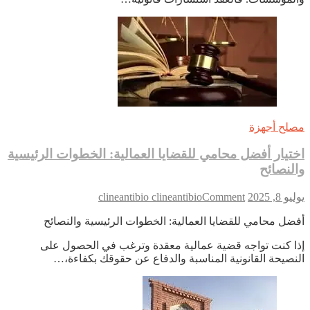
في
الحياة
العملية
والشخصية
لح أجهزة
تيار أفضل محامي للقضايا العمالية: الخطوات الرئيسية
لنصائح
on
 8, 2025
Comment
clineantibio clineantibio
اختيار
ضل محامي للقضايا العمالية: الخطوات الرئيسية والنصائح
أفضل
محامي
ا كنت تواجه قضية عمالية معقدة وترغب في الحصول على
للقضايا
نصيحة القانونية المناسبة والدفاع عن حقوقك بكفاءة،…
العمالية:
الخطوات
الرئيسية
والنصائح