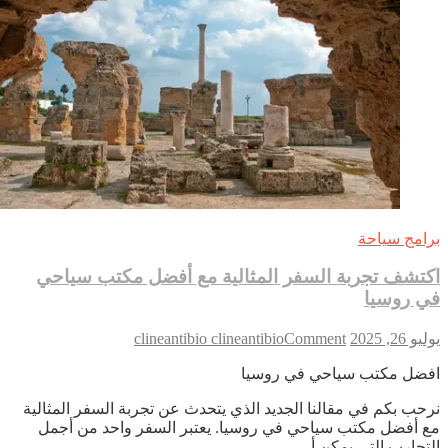
على
الحرارة
والبرودة
امج سياحة
تشف تجربة السفر المثالية مع أفضل مكتب سياحي
 روسيا
on
 26, 2025
Comment
clineantibio clineantibio
اكتشف
ضل مكتب سياحي في روسيا
تجربة
السفر
حب بكم في مقالنا الجديد الذي يتحدث عن تجربة السفر المثالية
المثالية
 أفضل مكتب سياحي في روسيا. يعتبر السفر واحد من أجمل
مع
تجارب التي يمكن أ…