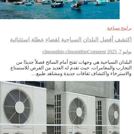
امج سياحة
تشف أفضل البلدان السياحية لقضاء عطلة استثنائية
on
 7, 2025
Comment
clineantibio clineantibio
اكتشف
بلدان السياحية هي وجهات تفتح أمام السائح فصلاً جديدًا من
أفضل
تجارب والمغامرات، حيث تقدم له العديد من الفرص للاستمتاع
البلدان
لاسترخاء واكتشاف ثقافات جديدة ومشاهد طبيع…
السياحية
لقضاء
عطلة
استثنائية