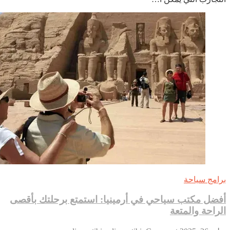
أفضل
مكتب
سياحي
في
روسيا
امج سياحة
ضل مكتب سياحي في أرمينيا: استمتع برحلتك بأقصى
راحة والمتعة