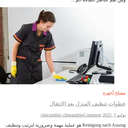
وتحديات
الحصول
على
مكان
دفن
بأسعار
معقولة
لح أجهزة
وات تنظيف المنزل بعد الانتقال
on
 7, 2025
Comment
clineantibio clineantibio
خطوات
Reinigung nach Auszug هو عملية مهمة وضرورية لترتيب وتنظيف
تنظيف