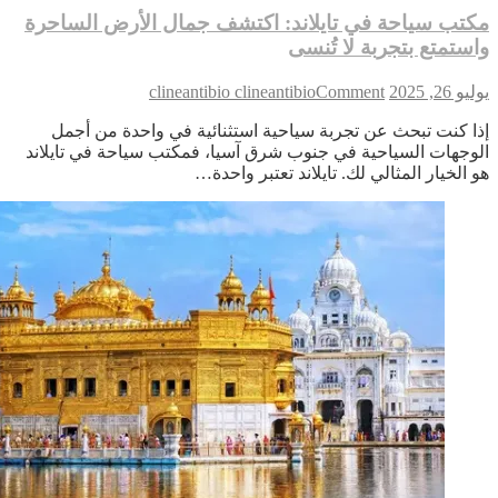
تب سياحة في تايلاند: اكتشف جمال الأرض الساحرة
ستمتع بتجربة لا تُنسى
on
 26, 2025
Comment
clineantibio clineantibio
مكتب
ا كنت تبحث عن تجربة سياحية استثنائية في واحدة من أجمل
سياحة
وجهات السياحية في جنوب شرق آسيا، فمكتب سياحة في تايلاند
في
 الخيار المثالي لك. تايلاند تعتبر واحدة…
تايلاند:
اكتشف
جمال
الأرض
الساحرة
واستمتع
بتجربة
لا
تُنسى