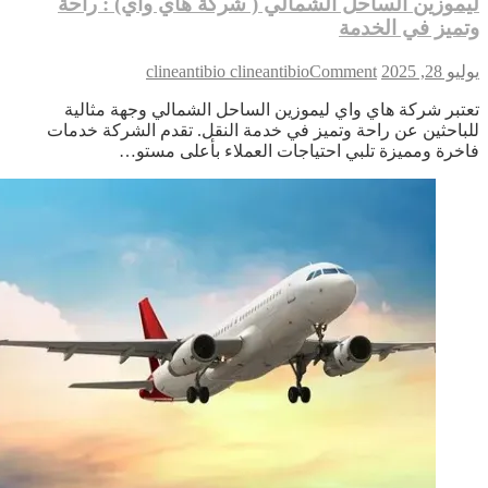
موزين الساحل الشمالي ( شركة هاي واي) : راحة
ميز في الخدمة
on
 28, 2025
Comment
clineantibio clineantibio
ليموزين
تبر شركة هاي واي ليموزين الساحل الشمالي وجهة مثالية
الساحل
باحثين عن راحة وتميز في خدمة النقل. تقدم الشركة خدمات
الشمالي
(
خرة ومميزة تلبي احتياجات العملاء بأعلى مستو…
شركة
هاي
واي)
:
راحة
وتميز
في
الخدمة