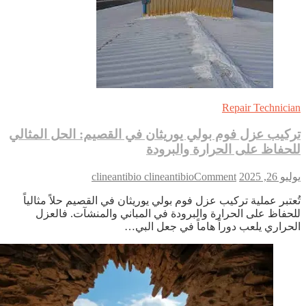
تقديم
أفضل
الخدمات
Repair Technici
كيب عزل فوم بولي يوريثان في القصيم: الحل المثالي
حفاظ على الحرارة والبرودة
on
 26, 2025
Comment
clineantibio clineantibio
تركيب
عتبر عملية تركيب عزل فوم بولي يوريثان في القصيم حلاً مثالياً
عزل
حفاظ على الحرارة والبرودة في المباني والمنشآت. فالعزل
فوم
حراري يلعب دوراً هاماً في جعل البي…
بولي
يوريثان
في
القصيم:
الحل
المثالي
للحفاظ