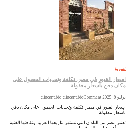
ويق
عار القبور في مصر: تكلفة وتحديات الحصول على
ان دفن بأسعار معقولة
on
 8, 2025
Comment
clineantibio clineantibio
اسعار
عار القبور في مصر: تكلفة وتحديات الحصول على مكان دفن
القبور
سعار معقولة
في
مصر:
تبر مصر من البلدان التي تشتهر بتاريخها العريق وثقافتها الغنية،
تكلفة
ن أهم عناصر الثقافة الم…