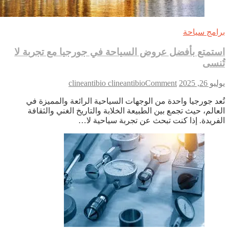
امج سياحة
تمتع بأفضل عروض السياحة في جورجيا مع تجربة لا
نسى
on
 26, 2025
Comment
clineantibio clineantibio
استمتع
عد جورجيا واحدة من الوجهات السياحية الرائعة والمميزة في
بأفضل
عالم، حيث تجمع بين الطبيعة الخلابة والتاريخ الغني والثقافة
عروض
فريدة. إذا كنت تبحث عن تجربة سياحية لا…
السياحة
في
جورجيا
مع
تجربة
لا
تُنسى