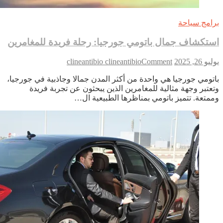
امج سياحة
تكشاف جمال باتومي جورجيا: رحلة فريدة للمغامرين
on
 26, 2025
Comment
clineantibio clineantibio
استكشاف
تومي جورجيا هي واحدة من أكثر المدن جمالا وجاذبية في جورجيا،
جمال
عتبر وجهة مثالية للمغامرين الذين يبحثون عن تجربة فريدة
باتومي
متعة. تتميز باتومي بمناظرها الطبيعية ال…
جورجيا:
رحلة
فريدة
للمغامرين