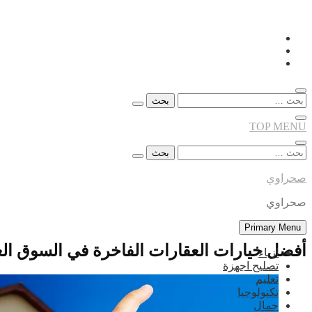
Skip
to
content
البحث
عن:
TOP MENU
البحث
عن:
صحراوي
صحراوي
Primary Menu
أفضل خيارات العقارات الفاخرة في السوق الع
ازياء
تصليح اجهزة
تعليم
تكنولوجيا
جمال