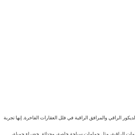
كور الراقي والمرافق الراقية في فلل العقارات الفاخرة. إنها تجربة
الخدمات الراقية، مثل حمامات سباحة خاصة، وحدائق خضراء جميلة،