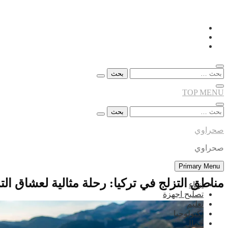
Skip
to
content
البحث
عن:
TOP MENU
البحث
عن:
صحراوي
صحراوي
Primary Menu
مناطق التزلج في تركيا: رحلة مثالية لعشاق التز
ازياء
تصليح اجهزة
تعليم
تكنولوجيا
جمال