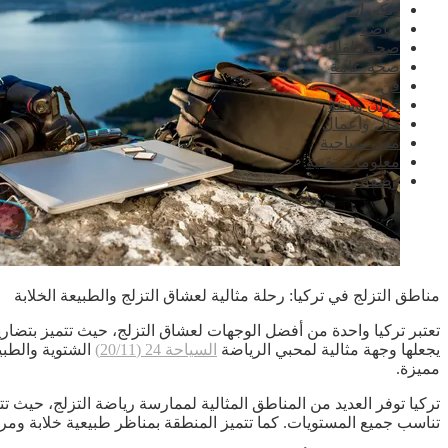
ديكورات
رياضة
صحة طفلك
صحة عامة
فن
قرآن وسنة
مال واعمال
مدن سياحية
معلومات تقنية
وصفات
مناطق التزلج في تركيا: رحلة مثالية لعشاق التزلج والطبيعة الخلابة
تعتبر تركيا واحدة من أفضل الوجهات لعشاق التزلج، حيث تتميز بتضاريس
يجعلها وجهة مثالية لمحبي الرياضة
السياحة 24 (20/11)
الشتوية والطبي
مميزة.
تركيا توفر العديد من المناطق المثالية لممارسة رياضة التزلج، حيث 
تناسب جميع المستويات. كما تتميز المنطقة بمناظر طبيعية خلابة ومرا