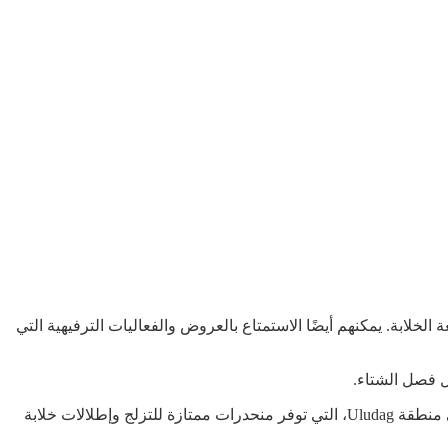
لخلابة. يمكنهم أيضًا الاستمتاع بالعروض والفعاليات الترفيهية التي
ل فصل الشتاء.
من بين أجمل مناطق التزلج في جبال طوروس يأتي مركز Palandoken، الذي يقدم تجربة تزلج رائعة على الثلج الطبيعي. كما يمكنك التزلج في منطقة Uludag، التي توفر منحدرات ممتازة للتزلج وإطلالات خلابة