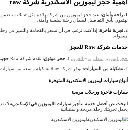
أهمية حجز ليموزين الاسكندرية شركة raw
1. راحة وأمان:
عند حجز ليموزين من شركة رائدة مثل Raw، ستضمن لنفسك ولعائلتك أقصى
يهتمون بأدق التفاصيل لضمان رحلة سلسة وآمنة.
2. تجربة فاخرة:
إذا كنت ترغب في أن تشعر بالفخامة والتميز في رحل
معقولة.
خدمات شركة Raw للحجز
حجز ليموزين مطار برج العرب
1. حجز موثوق:
تقدم شركة Raw حجوزات موثوقة ليموزين الاسكندرية على مدار الساعة. يمكنك الاعتماد على خدمتهم الموثوق بها لتلبية احتياجاتك بسهولة.
2. تشكيلة من السيارات:
توفر شركة Raw تشكيلة واسعة من سيارات الليموزين المختلفة بأحجامها ومواصفاتها المختلفة، مما يسمح لك باختيار السيارة التي تناسب احتياجاتك وتفضيلاتك.
أنواع سيارات ليموزين الاسكندرية المتوفرة
سيارات فاخرة ورحلات مريحة
البحث عن أفضل خدمة لتأجير سيارات الليموزين في الإسكندرية؟
تقدم
يجعل تجربتك رحلة مريحة واستثنائية.
ليموزين الاسكندرية