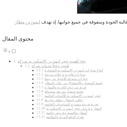
ية الجودة ومتفوقة في جميع جوانبها. إذ تهدف
ليموزين مطار
محتوى المقال
أهمية حجز ليموزين الاسكندرية شركة raw
خدمات شركة Raw للحجز
أنواع سيارات ليموزين الاسكندرية المتوفرة
سيارات فاخرة ورحلات مريحة
خيارات متنوعة للاختيار من بينها
خدمة التوصيل والاستقبال من وإلى المطار
فريق من ذوي الخبرة والمهارة
خدمة توصيل سريعة وموثوقة
حجز ليموزين الاسكندرية للأحداث الخاصة
زفاف، احتفال، حفلة، وغيرها
تجربة فريدة ومميزة للمناسبات الخاصة
أسعار وعروض حجز ليموزين الاسكندرية
أسعار تنافسية وعروض خاصة
طرق الدفع المرنة والملائمة