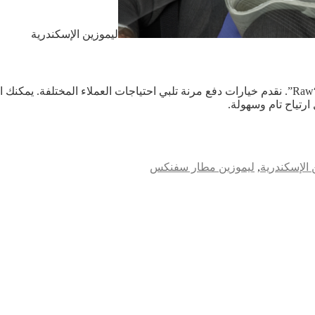
ليموزين الإسكندرية
يعتمد عميلنا على سهولة وملائمة تجربة حجز ليموزين الاسكندرية مع “Raw”. نقدم خيارات دفع مرنة تلبي 
رتياح تام وسهولة.
 الإسكندرية
,
ليموزين مطار سفنكس