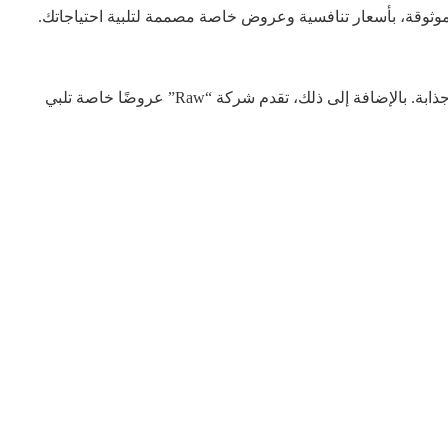
تعتبر أسعار “Raw” لحجز ليموزين الاسكندرية من بين أفضل الأسعار في السوق. نحرص على تقديم خدمات ذات قيمة عالية بأسعار مناسبة وجذابة. بالإضافة إلى ذلك، تقدم شركة “Raw” عروضًا خاصة تلبي