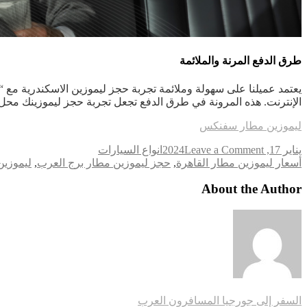
طرق الدفع المرنة والملائمة
الإنترنت. هذه المرونة في طرق الدفع تجعل تجربة حجز ليموزينك محل ا
ليموزين مطار سفنكس
on
يناير 17, 2024
Leave a Comment
انواع السيارات
Tags
أهمية
أسعار ليموزين مطار القاهرة
,
حجز ليموزين مطار برج العرب
,
ليموزين
حجز
ليموزين
About the Author
الاسكندرية
شركة
raw
تصفّح
السفر إلى جورجيا المسافرون العرب